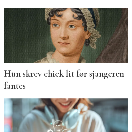
Hun skrev chick lit før sjangeren
fantes