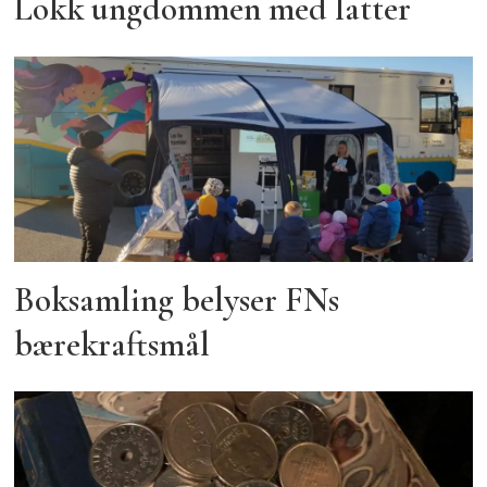
Lokk ungdommen med latter
Boksamling belyser FNs
bærekraftsmål