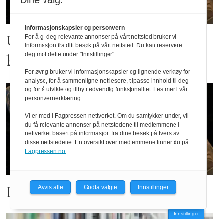
Dine valg:
Informasjonskapsler og personvern
Ufullstendig om løyvingar til
For å gi deg relevante annonser på vårt nettsted bruker vi
informasjon fra ditt besøk på vårt nettsted. Du kan reservere
deg mot dette under "Innstillinger".
bibliotek
For øvrig bruker vi informasjonskapsler og lignende verktøy for
analyse, for å sammenligne nettlesere, tilpasse innhold til deg
og for å utvikle og tilby nødvendig funksjonalitet. Les mer i vår
personvernerklæring.
Vi er med i Fagpressen-nettverket. Om du samtykker under, vil
du få relevante annonser på nettstedene til medlemmene i
nettverket basert på informasjon fra dine besøk på tvers av
disse nettstedene. En oversikt over medlemmene finner du på
Fagpressen.no.
Det er nedgang!!
Avvis alle
Godta valgte
Innstillinger
Innstillinger