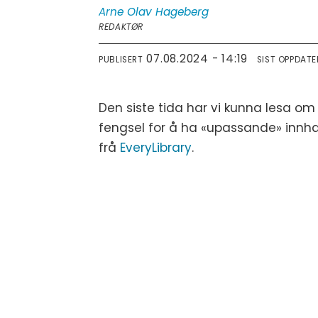
Arne Olav
Hageberg
REDAKTØR
07.08.2024 - 14:19
PUBLISERT
SIST OPPDATE
Den siste tida har vi kunna lesa om
fengsel for å ha «upassande» innhald
frå
EveryLibrary
.