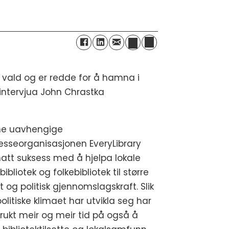
 vald og er ⁠redde for å hamna i
i intervjua John Chrastka
e uavhengige
resseorganisasjonen EveryLibrary
hatt suksess med å hjelpa lokale
bibliotek og folkebibliotek til større
ot og politisk gjennomslagskraft. Slik
olitiske klimaet har utvikla seg har
brukt meir og meir tid på også å