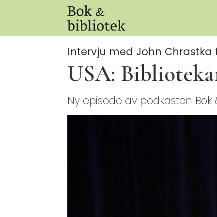
Intervju med John Chrastka f
USA: Bibliotekar
Ny episode av podkasten Bok &