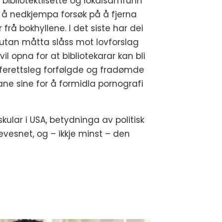
 bibliotektilsette og lokalsamfunn
å nedkjempa forsøk på å fjerna
 frå bokhyllene. I det siste har dei
utan måtta slåss mot lovforslag
il opna for at bibliotekarar kan bli
fferettsleg forfølgde og fradømde
ane sine for å formidla pornografi
kular i USA, betydninga av politisk
evesnet, og – ikkje minst – den