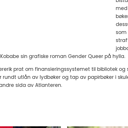
bistå
med 
bøker
dess
som v
stra
jobb
a Kobabe sin grafiske roman Gender Queer på hylla.
rerik prat om finansieringssystemet til bibliotek og s
r rundt utlån av lydbøker og tap av papirbøker i skul
 andre sida av Atlanteren.