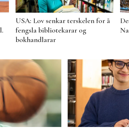
USA: Lov senkar terskelen for å
Des
l.
fengsla bibliotekarar og
Na
bokhandlarar