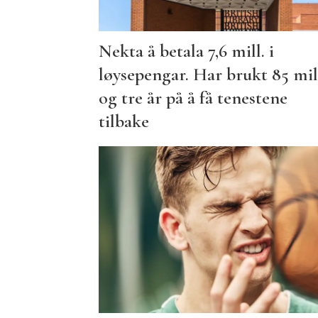
Nekta å betala 7,6 mill. i
løysepengar. Har brukt 85 mil
og tre år på å få tenestene
tilbake