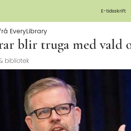
E-tidsskrift
rå EveryLibrary
ar blir truga med vald o
 bibliotek