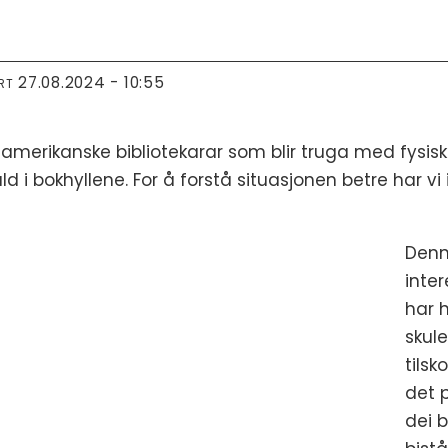
27.08.2024 - 10:55
RT
 amerikanske bibliotekarar som blir truga med fysisk
 i bokhyllene⁠. For å forstå situasjonen betre har v
Denn
inte
har 
skule
tilsk
det p
dei 