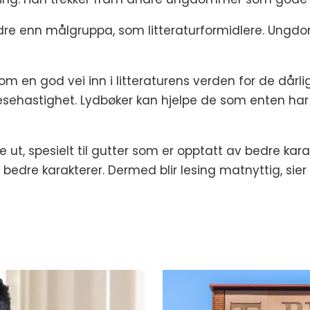
dre enn målgruppa, som litteraturformidlere. Ungdo
m en god vei inn i litteraturens verden for de dårli
esehastighet. Lydbøker kan hjelpe de som enten har 
, spesielt til gutter som er opptatt av bedre karakte
bedre karakterer. Dermed blir lesing matnyttig, sier