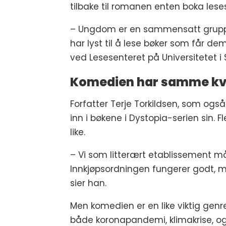
tilbake til romanen enten boka leses 
– Ungdom er en sammensatt gruppe,
har lyst til å lese bøker som får dem
ved Lesesenteret på Universitetet i
Komedien har samme kva
Forfatter Terje Torkildsen, som og
inn i bøkene i Dystopia-serien sin.
like.
– Vi som litterært etablissement m
Innkjøpsordningen fungerer godt, me
sier han.
Men komedien er en like viktig ge
både koronapandemi, klimakrise, o