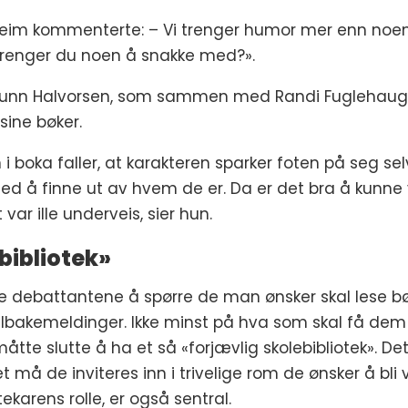
eim kommenterte: – Vi trenger humor mer enn noen s
renger du noen å snakke med?».
e Gunn Halvorsen, som sammen med Randi Fuglehaug 
sine bøker.
n i boka faller, at karakteren sparker foten på seg se
ed å finne ut av hvem de er. Da er det bra å kunne v
var ille underveis, sier hun.
bibliotek»
te debattantene å spørre de man ønsker skal lese 
akemeldinger. Ikke minst på hva som skal få dem til
åtte slutte å ha et så «forjævlig skolebibliotek». De
må de inviteres inn i trivelige rom de ønsker å bli 
tekarens rolle, er også sentral.