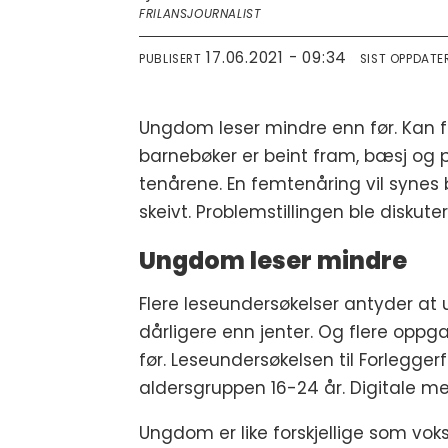
FRILANSJOURNALIST
17.06.2021 - 09:34
PUBLISERT
SIST OPPDATE
Ungdom leser mindre enn før. Kan f
barnebøker er beint fram, bæsj og pr
tenårene. En femtenåring vil synes 
skeivt. Problemstillingen ble diskut
Ungdom leser mindre
Flere leseundersøkelser antyder at 
dårligere enn jenter. Og flere oppga
før. Leseundersøkelsen til Forlegge
aldersgruppen 16-24 år. Digitale medi
Ungdom er like forskjellige som vok