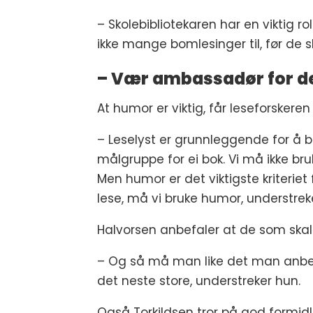
– Skolebibliotekaren har en viktig 
ikke mange bomlesinger til, før de slu
– Vær ambassadør for de
At humor er viktig, får leseforskeren
– Leselyst er grunnleggende for å b
målgruppe for ei bok. Vi må ikke bru
Men humor er det viktigste kriteriet 
lese, må vi bruke humor, understreke
Halvorsen anbefaler at de som skal 
– Og så må man like det man anbefal
det neste store, understreker hun.
Også Torkildsen tror på god formi