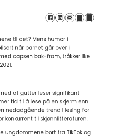
ene til det? Mens humor i
isert når barnet går over i
 med capsen bak-fram, tråkker like
2021.
ed at gutter leser signifikant
mer tid til å lese på en skjerm enn
 en nedadgående trend i lesing for
 konkurrent til skjønnlitteraturen.
 rive ungdommene bort fra TikTok og