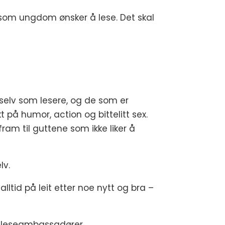
r som ungdom ønsker å lese. Det skal
 selv som lesere, og de som er
 på humor, action og bittelitt sex.
fram til guttene som ikke liker å
lv.
tid på leit etter noe nytt og bra –
e leseambassadører.