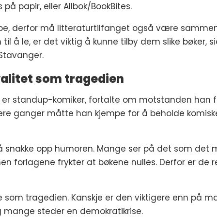
på papir, eller Allbok/BookBites.
 derfor må litteraturtilfanget også være sammens
 til å le, er det viktig å kunne tilby dem slike bøker,
 Stavanger.
litet som tragedien
så er standup-komiker, fortalte om motstanden han 
 Flere ganger måtte han kjempe for å beholde komiske
å snakke opp humoren. Mange ser på det som det mo
n forlagene frykter at bøkene nulles. Derfor er de 
nre som tragedien. Kanskje er den viktigere enn på
g mange steder en demokratikrise.