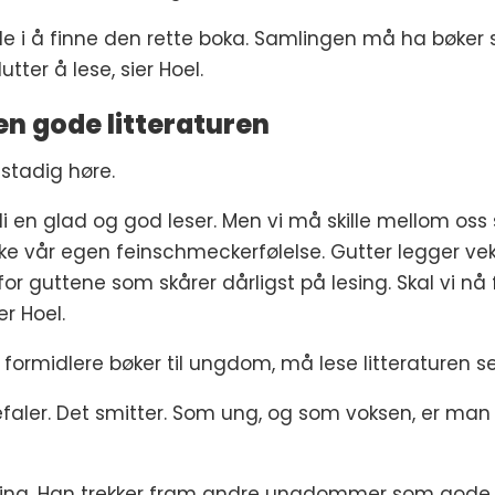
rolle i å finne den rette boka. Samlingen må ha bøke
tter å lese, sier Hoel.
n gode litteraturen
 stadig høre.
li en glad og god leser. Men vi må skille mellom oss
ke vår egen feinschmeckerfølelse. Gutter legger vekt
for guttene som skårer dårligst på lesing. Skal vi nå 
r Hoel.
formidlere bøker til ungdom, må lese litteraturen se
er. Det smitter. Som ung, og som voksen, er man all
dling. Han trekker fram andre ungdommer som god