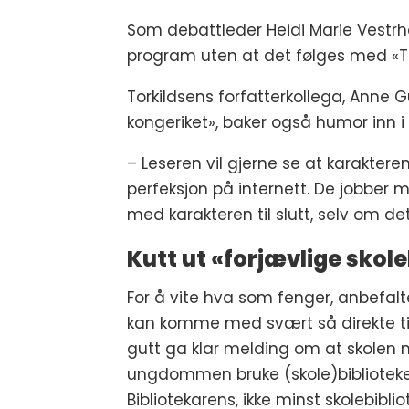
Som debattleder Heidi Marie Vestrh
program uten at det følges med «T
Torkildsens forfatterkollega, Ann
kongeriket», baker også humor inn i 
– Leseren vil gjerne se at karaktere
perfeksjon på internett. De jobber m
med karakteren til slutt, selv om det 
Kutt ut «forjævlige skole
For å vite hva som fenger, anbefal
kan komme med svært så direkte tilb
gutt ga klar melding om at skolen m
ungdommen bruke (skole)biblioteket 
Bibliotekarens, ikke minst skolebiblio