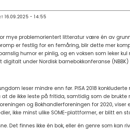
16.09.2025 - 14:55
RT
or mye problemorientert litteratur være én av grunn
omp er festlig for en femåring, blir dette mer kompl
barnslig humor er pinlig, og en voksen som leker kul
ert digitalt under Nordisk barnebokkonferanse (NBBK) 
ungdom leser mindre enn før. PISA 2018 konkluderte m
 at de ikke leste på fritida, samtidig som de brukte 
rforeningen og Bokhandlerforeningen for 2020, viser
er, ikke minst ulike SOME-plattformer, er blitt en stor
sne. Det finnes ikke én bok, eller én genre som kan