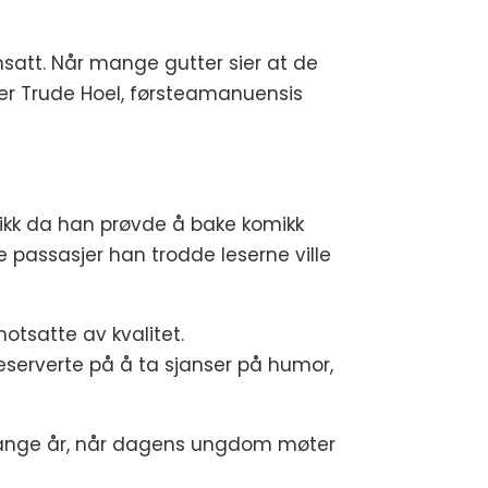
att. Når mange gutter sier at de
 sier Trude Hoel, førsteamanuensis
fikk da han prøvde å bake komikk
 passasjer han trodde leserne ville
tsatte av kvalitet.
reserverte på å ta sjanser på humor,
 mange år, når dagens ungdom møter