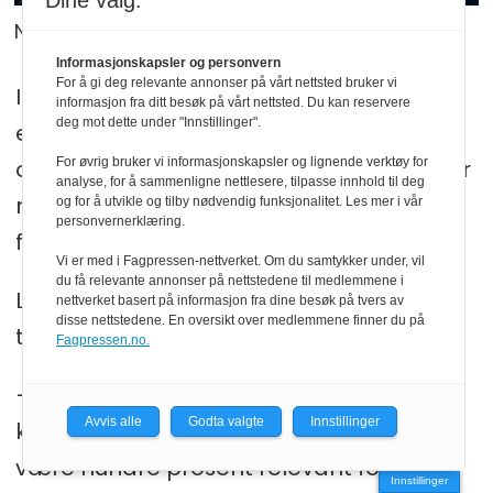
Dine valg:
Nina Méd
Privat
Informasjonskapsler og personvern
For å gi deg relevante annonser på vårt nettsted bruker vi
I bokhylla hos foreldrene mine finner jeg
informasjon fra ditt besøk på vårt nettsted. Du kan reservere
deg mot dette under "Innstillinger".
eldre utgaver hvor Nancys venninne
omtales rett ut som «tykke Bess», og hvor
For øvrig bruker vi informasjonskapsler og lignende verktøy for
analyse, for å sammenligne nettlesere, tilpasse innhold til deg
n-ordet dukker opp. Jeg ville kviet meg
og for å utvikle og tilby nødvendig funksjonalitet. Les mer i vår
personvernerklæring.
for å dele dette videre.
Vi er med i Fagpressen-nettverket. Om du samtykker under, vil
du få relevante annonser på nettstedene til medlemmene i
Litteraturviter Nina Méd mener det er på
nettverket basert på informasjon fra dine besøk på tvers av
disse nettstedene. En oversikt over medlemmene finner du på
tide å la Nancy Drew få hvile nå.
Fagpressen.no.
– Hun har virkelig gjort nytten sin. Man
Avvis alle
Godta valgte
Innstillinger
kan ikke forvente at hun skal fortsette å
være hundre prosent relevant for
Innstillinger