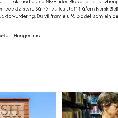
bliotek med eigne NBF-sider. Bladet er eit uavhengig
r redaktørstyrt. Så når du les stoff frå/om Norsk Bibl
edaktørvurdering. Du vil framleis få bladet som ein 
møtet i Haugesund!