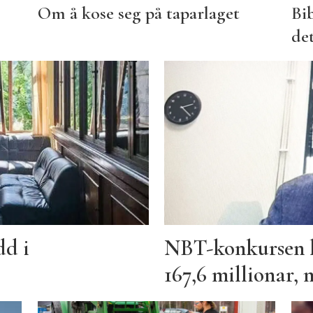
Om å kose seg på taparlaget
Bi
det
dd i
NBT-konkursen k
167,6 millionar, 