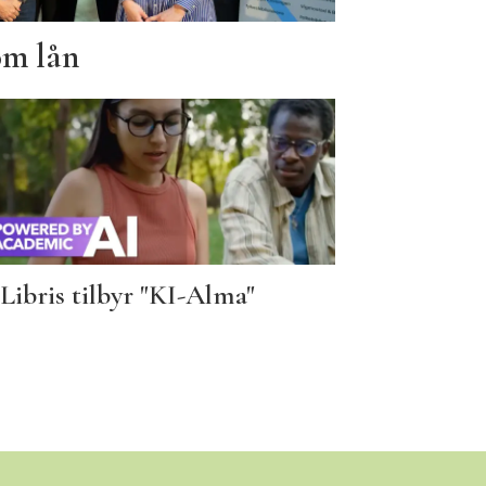
om lån
Libris tilbyr "KI-Alma"