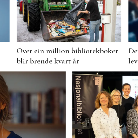
Over ein million bibliotekbøker
De
blir brende kvart år
le