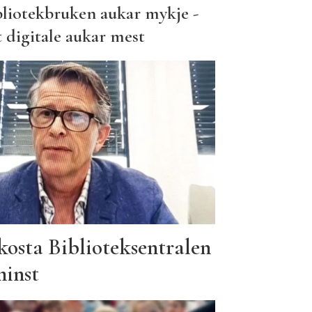
bliotekbruken aukar mykje -
 digitale aukar mest
osta Biblioteksentralen
minst