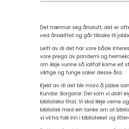
Det nærmar seg årsslutt, det er ofte
ved årsskiftet og går tilbake til job
Leitt av di det har vore både intere
vore prega av pandemi og heimekont
om ikkje vunne så iallfall kome eit s
viktige og tunge saker desse åra.
Kjekt av di det blir moro å jobbe sa
Kundar. Borgarar. Dei som vi aldri e
biblioteka finst. Vi skal ikkje verne
bibliotek med ein tanke om at biblio
vi vil ha folk inn i biblioteket og litte