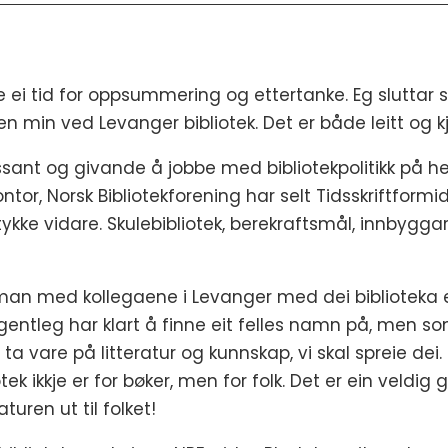
 ei tid for oppsummering og ettertanke. Eg sluttar so
ben min ved Levanger bibliotek. Det er både leitt og k
ssant og givande å jobbe med bibliotekpolitikk på hei
or, Norsk Bibliotekforening har selt Tidsskriftfor
tykke vidare. Skulebibliotek, berekraftsmål, innbyggart
man med kollegaene i Levanger med dei biblioteka er ti
igentleg har klart å finne eit felles namn på, men so
 og ta vare på litteratur og kunnskap, vi skal spreie 
tek ikkje er for bøker, men for folk. Det er ein veldi
raturen ut til folket!