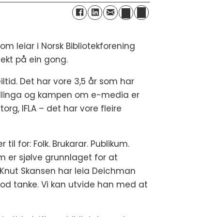
m leiar i Norsk Bibliotekforening
jekt på ein gong.
ltid. Det har vore 3,5 år som har
midlinga og kampen om e-media er
org, IFLA – det har vore fleire
l for: Folk. Brukarar. Publikum.
m er sjølve grunnlaget for at
dei. Knut Skansen har leia Deichman
g god tanke. Vi kan utvide han med at