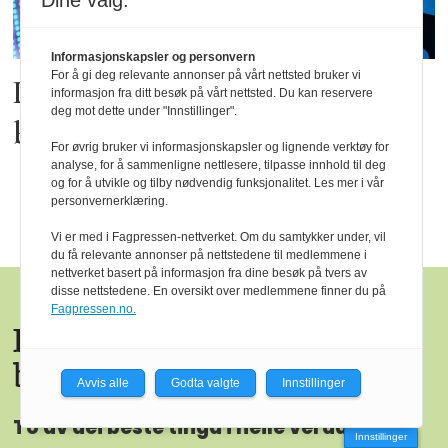
Dine valg:
Informasjonskapsler og personvern
For å gi deg relevante annonser på vårt nettsted bruker vi
Dataangrep tømde svenske
informasjon fra ditt besøk på vårt nettsted. Du kan reservere
deg mot dette under "Innstillinger".
bibliotek for e-bøker
For øvrig bruker vi informasjonskapsler og lignende verktøy for
analyse, for å sammenligne nettlesere, tilpasse innhold til deg
og for å utvikle og tilby nødvendig funksjonalitet. Les mer i vår
personvernerklæring.
Vi er med i Fagpressen-nettverket. Om du samtykker under, vil
du få relevante annonser på nettstedene til medlemmene i
nettverket basert på informasjon fra dine besøk på tvers av
disse nettstedene. En oversikt over medlemmene finner du på
Fagpressen.no.
Avvis alle
Godta valgte
Innstillinger
To av dei beste tinga i heile verda
Innstillinger