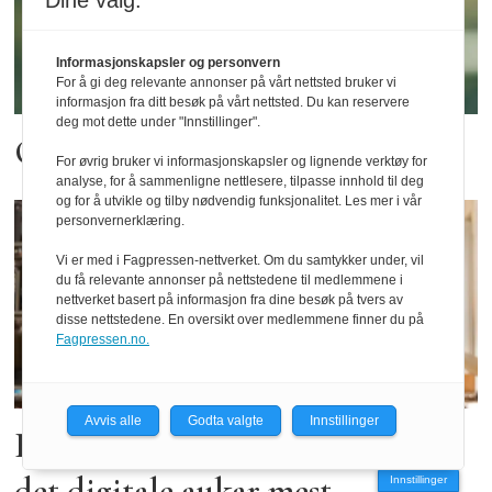
Dine valg:
Informasjonskapsler og personvern
For å gi deg relevante annonser på vårt nettsted bruker vi
informasjon fra ditt besøk på vårt nettsted. Du kan reservere
deg mot dette under "Innstillinger".
Om å kose seg på taparlaget
For øvrig bruker vi informasjonskapsler og lignende verktøy for
analyse, for å sammenligne nettlesere, tilpasse innhold til deg
og for å utvikle og tilby nødvendig funksjonalitet. Les mer i vår
personvernerklæring.
Vi er med i Fagpressen-nettverket. Om du samtykker under, vil
du få relevante annonser på nettstedene til medlemmene i
nettverket basert på informasjon fra dine besøk på tvers av
disse nettstedene. En oversikt over medlemmene finner du på
Fagpressen.no.
Avvis alle
Godta valgte
Innstillinger
Bibliotekbruken aukar mykje -
det digitale aukar mest
Innstillinger