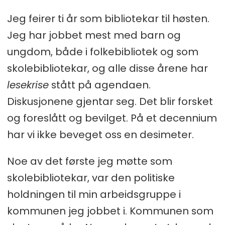
sin stad i sektoren.
Jeg feirer ti år som bibliotekar til høsten.
Jeg har jobbet mest med barn og
Denne måneden: Marie Alming
ungdom, både i folkebibliotek og som
Litteraturvitar og barne- og
skolebibliotekar, og alle disse årene har
ungdomsbibliotekar i folkebibliotek.
lesekrise
stått på agendaen.
Oppteken av barnelitteratur,
Diskusjonene gjentar seg. Det blir forsket
lesekultur og biblioteket som
og foreslått og bevilget. På et decennium
møteplass og arbeidsplass.
har vi ikke beveget oss en desimeter.
Noe av det første jeg møtte som
skolebibliotekar, var den politiske
holdningen til min arbeidsgruppe i
kommunen jeg jobbet i. Kommunen som