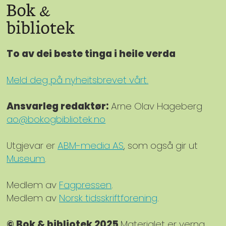
To av dei beste tinga i heile verda
Meld deg på nyheitsbrevet vårt.
Ansvarleg redaktør:
Arne Olav Hageberg
ao@bokogbibliotek.no
Utgjevar er
ABM-media AS
, som også gir ut
Museum
.
Medlem av
Fagpressen
.
Medlem av
Norsk tidsskriftforening
.
© Bok & bibliotek 2025
Materialet er verna