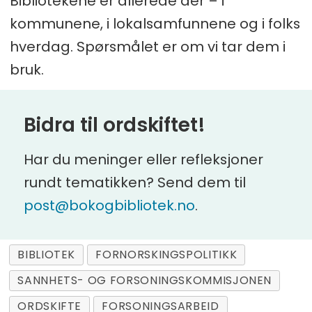
Bibliotekene er allerede der – i
kommunene, i lokalsamfunnene og i folks
hverdag. Spørsmålet er om vi tar dem i
bruk.
Bidra til ordskiftet!
Har du meninger eller refleksjoner
rundt tematikken? Send dem til
post@bokogbibliotek.no
.
BIBLIOTEK
FORNORSKINGSPOLITIKK
SANNHETS- OG FORSONINGSKOMMISJONEN
ORDSKIFTE
FORSONINGSARBEID