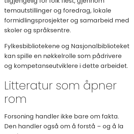
tilgjengelig for folk flest, gjennom
temautstillinger og foredrag, lokale
Nordland fylkeskommune.
formidlingsprosjekter og samarbeid med
(2024, 6. september).
skoler og språksentre.
Samiske språk i Nordland
Fylkesbibliotekene og Nasjonalbiblioteket
Kulturvernforbundet. (2025).
kan spille en nøkkelrolle som pådrivere
Ofotens historie i et samisk perspektiv
og kompetanseutviklere i dette arbeidet.
- Temadag for barn -
Kulturverndagene
Litteratur som åpner
Finnmark fylkeskommune. (2025, 28.
rom
november).
Bybibliotekenes seminar om dialog
Forsoning handler ikke bare om fakta.
og forsoningsarbeid
.
Den handler også om å forstå – og å la