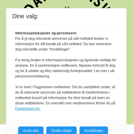
Dine valg:
Informasjonskapsler og personvern
For å gi deg relevante annonser på vårt nettsted bruker vi
informasjon fra ditt besøk på vårt nettsted. Du kan reservere
deg mot dette under "Innstillinger".
For øvrig bruker vi informasjonskapsler og lignende verktøy for
analyse, for å sammenligne nettlesere, tilpasse innhold til deg
og for å utvikle og tilby nødvendig funksjonalitet. Les mer i vår
personvernerklæring.
Vi er med i Fagpressen-nettverket. Om du samtykker under, vil
du få relevante annonser på nettstedene til medlemmene i
nettverket basert på informasjon fra dine besøk på tvers av
Bok & bibliotek arbeider etter
Ver Varsam -
disse nettstedene. En oversikt over medlemmene finner du på
plakaten
sine reglar for god presseskikk.
Fagpressen.no.
Avvis alle
Godta valgte
Innstillinger