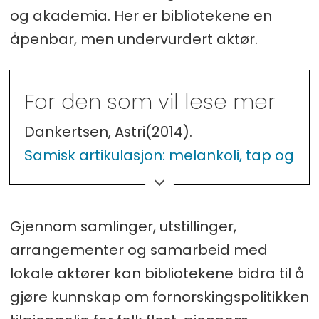
og akademia. Her er bibliotekene en
åpenbar, men undervurdert aktør.
For den som vil lese mer
Dankertsen, Astri(2014).
Samisk artikulasjon: melankoli, tap og
forsoning i en (nord)norsk
hverdag
[Doktorgradsavhandling,
Universitetet i Nordland].
Gjennom samlinger, utstillinger,
arrangementer og samarbeid med
Hauge, Arne. (2025, 30/1).
lokale aktører kan bibliotekene bidra til å
Vil hente tilbake det nordlandske
gjøre kunnskap om fornorskingspolitikken
kvenske
. Ruijan Kaiku.