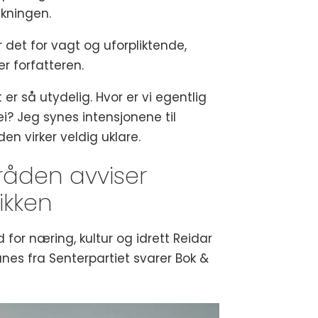
lkningen.
 det for vagt og uforpliktende,
r forfatteren.
 er så utydelig. Hvor er vi egentlig
ei? Jeg synes intensjonene til
en virker veldig uklare.
råden avviser
tikken
 for næring, kultur og idrett Reidar
anes fra Senterpartiet svarer Bok &