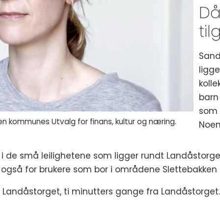
Då
ti
Sandr
ligge
koll
barn 
som 
en kommunes Utvalg for finans, kultur og næring.
Noen
de små leilighetene som ligger rundt Landåstorget. 
r også for brukere som bor i områdene Slettebakken o
r Landåstorget, ti minutters gange fra Landåstorget. 