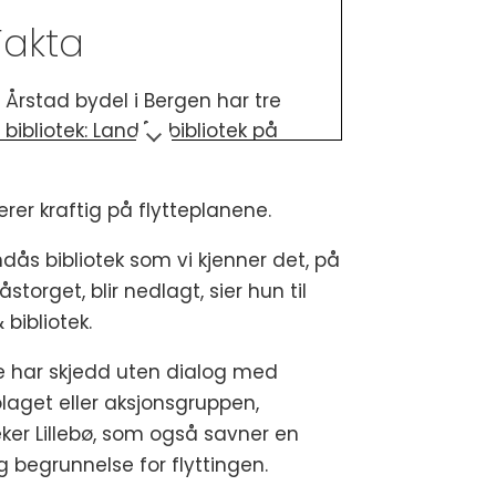
Fakta
Årstad bydel i Bergen har tre
bibliotek: Landås bibliotek på
Landåstorget, Barnas BibLab på
Sletten Senter, og Ny-Krohnborg
rer kraftig på flytteplanene.
fellesbibliotek.
ndås bibliotek som vi kjenner det, på
Bergen byråds budsjettforslag
storget, blir nedlagt, sier hun til
for 2026 inneholdt ikke penger til
 bibliotek.
videre drift av Landås bibliotek.
Forslaget utløste
protester fra
e har skjedd uten dialog med
nabolaget
, som mobiliserte for å
laget eller aksjonsgruppen,
beholde nærbiblioteket,
ker Lillebø, som også savner en
og bystyret sikret videre drift ved
g begrunnelse for flyttingen.
å bevilge nye midler.