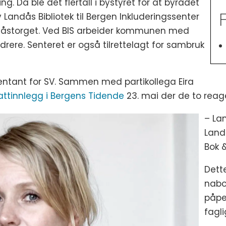
g. Da ble det flertall i bystyret for at byrådet
 Landås Bibliotek til Bergen Inkluderingssenter
ndåstorget. Ved BIS arbeider kommunen med
drere. Senteret er også tilrettelagt for sambruk
sentant for SV. Sammen med partikollega Eira
ttinnlegg i Bergens Tidende
23. mai der de to reage
– La
Landå
Bok &
Dett
nabo
påpe
fagli