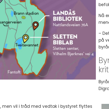
befo
Nå er
mene
– Det
på v
byråd
By
kri
Byråd
Digr
, men vil i tråd med vedtak i bystyret flyttes