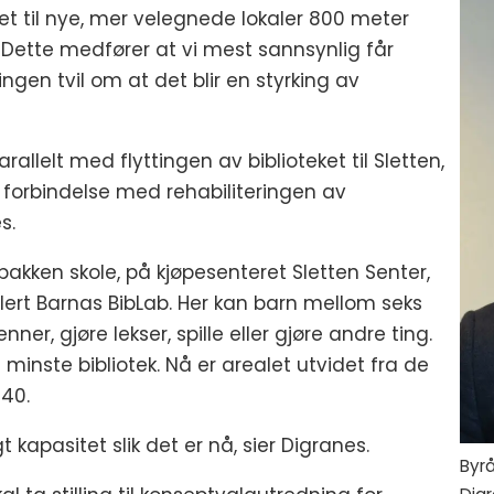
et til nye, mer velegnede lokaler 800 meter
 Dette medfører at vi mest sannsynlig får
ngen tvil om at det blir en styrking av
arallelt med flyttingen av biblioteket til Sletten,
 i forbindelse med rehabiliteringen av
es.
bakken skole, på kjøpesenteret Sletten Senter,
blert Barnas BibLab. Her kan barn mellom seks
r, gjøre lekser, spille eller gjøre andre ting.
minste bibliotek. Nå er arealet utvidet fra de
140.
t kapasitet slik det er nå, sier Digranes.
Byrå