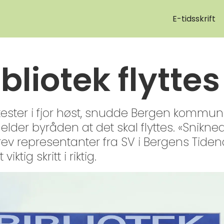
E-tidsskrift
bliotek flyttes
ester i fjor høst, snudde Bergen kommune
melder byråden at det skal flyttes. «Snikn
rev representanter fra SV i Bergens Tidend
ktig skritt i riktig.