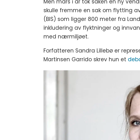
Men mars i år tok saken en ny vendin
skulle fremme en sak om flytting av
(BIS) som ligger 800 meter fra La
inkludering av flyktninger og innvan
med nærmiljøet.
Forfatteren Sandra Lillebø er repre
Martinsen Garrido skrev hun et
deba