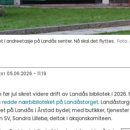
get i andreetasje på Landås senter. Nå skal det flyttes.
05.06.2026 - 11:19
ERT
 før jul sikret videre drift av Landås bibliotek i 20
å
redde nærbiblioteket på Landåstorget
. Landåstorg
et på Landås i Årstad bydel, med butikker, tjenester
 SV, Sandra Lillebø, deltok i aksjonskomiteen.