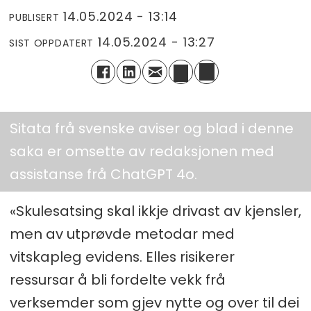
14.05.2024 - 13:14
PUBLISERT
14.05.2024 - 13:27
SIST OPPDATERT
Sitata frå svenske aviser og blad i denne
saka er omsette av redaksjonen med
assistanse frå ChatGPT 4o.
«Skulesatsing skal ikkje drivast av kjensler,
men av utprøvde metodar med
vitskapleg evidens. Elles risikerer
ressursar å bli fordelte vekk frå
verksemder som gjev nytte og over til dei