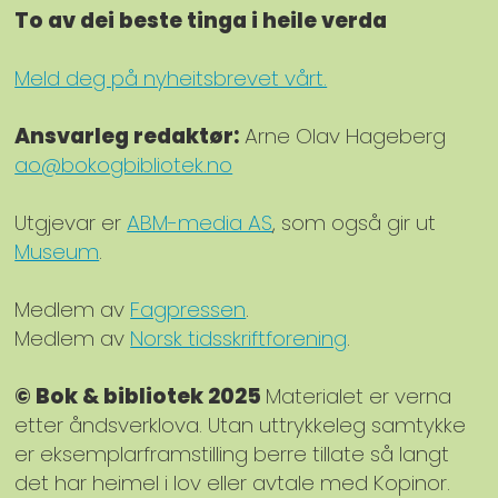
To av dei beste tinga i heile verda
Meld deg på nyheitsbrevet vårt.
Ansvarleg redaktør:
Arne Olav Hageberg
ao@bokogbibliotek.no
Utgjevar er
ABM-media AS
, som også gir ut
Museum
.
Medlem av
Fagpressen
.
Medlem av
Norsk tidsskriftforening
.
© Bok & bibliotek 2025
Materialet er verna
etter åndsverklova. Utan uttrykkeleg samtykke
er eksemplarframstilling berre tillate så langt
det har heimel i lov eller avtale med Kopinor.