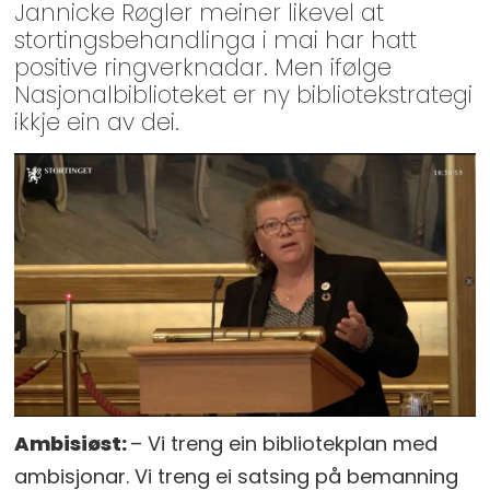
Jannicke Røgler meiner likevel at
stortingsbehandlinga i mai har hatt
positive ringverknadar. Men ifølge
Nasjonalbiblioteket er ny bibliotekstrategi
ikkje ein av dei.
Ambisiøst:
–
Vi treng ein bibliotekplan med
ambisjonar. Vi treng ei satsing på bemanning