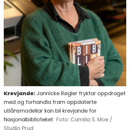
Krevjande:
Jannicke Røgler fryktar oppdraget
med og forhandla fram oppdaterte
utlånsmodellar kan bli krevjande for
Nasjonalbiblioteket
Camilla S. Moe /
Studio Prud