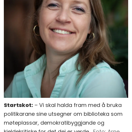
Startskot:
– Vi skal halda fram med å bruka
politikarane sine utsegner om biblioteka som
møteplassar, demokratibyggjande og
kjeldekritiske for det dei er verde.
Arne