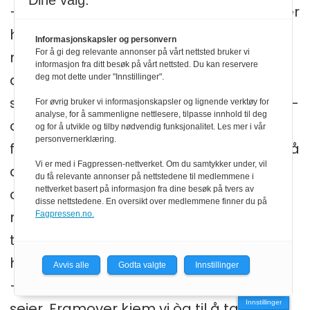
Dine valg:
– Dette kjem vi ikkje til å gje oss på, det er
heilt sikkert. Vi er nøydde til å halda fram
Informasjonskapsler og personvern
For å gi deg relevante annonser på vårt nettsted bruker vi
med å visa fram breidda i
informasjon fra ditt besøk på vårt nettsted. Du kan reservere
arbeidsoppgåvene og det vanvitige
deg mot dette under "Innstillinger".
samfunnsoppdraget alle biblioteka har –
For øvrig bruker vi informasjonskapsler og lignende verktøy for
analyse, for å sammenligne nettlesere, tilpasse innhold til deg
og tek – kvar einaste dag. Skal vi halda
og for å utvikle og tilby nødvendig funksjonalitet. Les mer i vår
personvernerklæring.
fram med å gjera det godt framover, må
Vi er med i Fagpressen-nettverket. Om du samtykker under, vil
det koma på plass ein heilskapleg og
du få relevante annonser på nettstedene til medlemmene i
nettverket basert på informasjon fra dine besøk på tvers av
overordna politikk. Den treng ikkje
disse nettstedene. En oversikt over medlemmene finner du på
nødvendigvis ha same form som dei
Fagpressen.no.
tidlegare, men den må peika retning og
ha ein ambisjon på vegner av biblioteka
Avvis alle
Godta valgte
Innstillinger
– dersom politikarane meiner det dei
Innstillinger
seier. Framover kjem vi òg til å ta opp