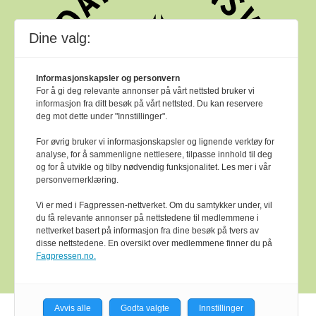
Dine valg:
Informasjonskapsler og personvern
For å gi deg relevante annonser på vårt nettsted bruker vi
informasjon fra ditt besøk på vårt nettsted. Du kan reservere
deg mot dette under "Innstillinger".
For øvrig bruker vi informasjonskapsler og lignende verktøy for
analyse, for å sammenligne nettlesere, tilpasse innhold til deg
og for å utvikle og tilby nødvendig funksjonalitet. Les mer i vår
personvernerklæring.
Vi er med i Fagpressen-nettverket. Om du samtykker under, vil
du få relevante annonser på nettstedene til medlemmene i
nettverket basert på informasjon fra dine besøk på tvers av
Bok & bibliotek arbeider etter
Ver Varsam -
disse nettstedene. En oversikt over medlemmene finner du på
plakaten
sine reglar for god presseskikk.
Fagpressen.no.
Avvis alle
Godta valgte
Innstillinger