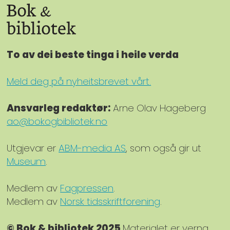
To av dei beste tinga i heile verda
Meld deg på nyheitsbrevet vårt.
Ansvarleg redaktør:
Arne Olav Hageberg
ao@bokogbibliotek.no
Utgjevar er
ABM-media AS
, som også gir ut
Museum
.
Medlem av
Fagpressen
.
Medlem av
Norsk tidsskriftforening
.
© Bok & bibliotek 2025
Materialet er verna