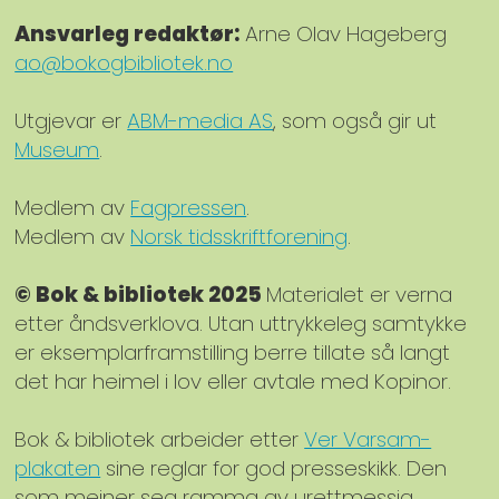
Ansvarleg redaktør:
Arne Olav Hageberg
ao@bokogbibliotek.no
Utgjevar er
ABM-media AS
, som også gir ut
Museum
.
Medlem av
Fagpressen
.
Medlem av
Norsk tidsskriftforening
.
© Bok & bibliotek 2025
Materialet er verna
etter åndsverklova. Utan uttrykkeleg samtykke
er eksemplarframstilling berre tillate så langt
det har heimel i lov eller avtale med Kopinor.
Bok & bibliotek arbeider etter
Ver Varsam-
plakaten
sine reglar for god presseskikk. Den
som meiner seg ramma av urettmessig