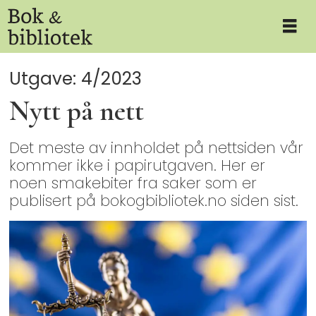
Utgave: 4/2023
Nytt på nett
Det meste av innholdet på nettsiden vår
kommer ikke i papirutgaven. Her er
noen smakebiter fra saker som er
publisert på bokogbibliotek.no siden sist.