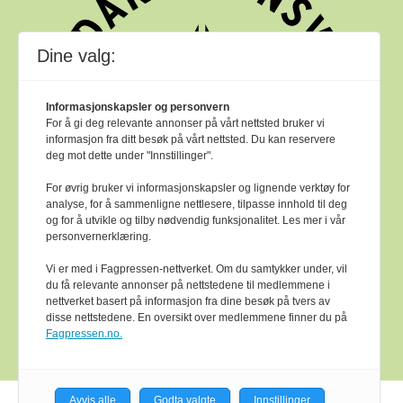
Dine valg:
Informasjonskapsler og personvern
For å gi deg relevante annonser på vårt nettsted bruker vi
informasjon fra ditt besøk på vårt nettsted. Du kan reservere
deg mot dette under "Innstillinger".
For øvrig bruker vi informasjonskapsler og lignende verktøy for
analyse, for å sammenligne nettlesere, tilpasse innhold til deg
og for å utvikle og tilby nødvendig funksjonalitet. Les mer i vår
personvernerklæring.
Vi er med i Fagpressen-nettverket. Om du samtykker under, vil
du få relevante annonser på nettstedene til medlemmene i
nettverket basert på informasjon fra dine besøk på tvers av
Bok & bibliotek arbeider etter
Ver Varsam -
disse nettstedene. En oversikt over medlemmene finner du på
plakaten
sine reglar for god presseskikk.
Fagpressen.no.
Avvis alle
Godta valgte
Innstillinger