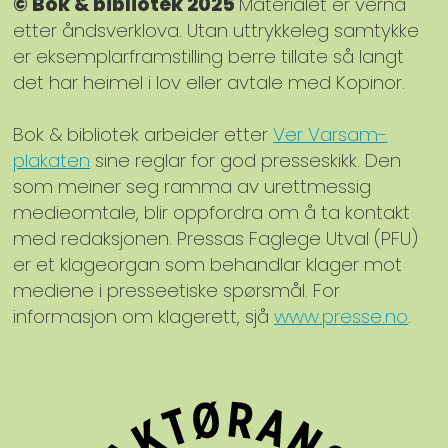
© Bok & bibliotek 2025
Materialet er verna
etter åndsverklova. Utan uttrykkeleg samtykke
er eksemplarframstilling berre tillate så langt
det har heimel i lov eller avtale med Kopinor.
Bok & bibliotek arbeider etter
Ver Varsam-
plakaten
sine reglar for god presseskikk. Den
som meiner seg ramma av urettmessig
medieomtale, blir oppfordra om å ta kontakt
med redaksjonen. Pressas Faglege Utval (PFU)
er et klageorgan som behandlar klager mot
mediene i presseetiske spørsmål. For
informasjon om klagerett, sjå
www.presse.no
.