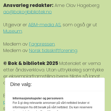
Ansvarleg redaktør:
Arne Olav Hageberg
ao@bokogbibliotek.no
Utgjevar er
ABM-media AS
, som også gir ut
Museum
.
Medlem av
Fagpressen
.
Medlem av
Norsk tidsskriftforening
.
© Bok & bibliotek 2025
Materialet er verna
etter åndsverklova. Utan uttrykkeleg samtykke
er eksemplarframstilling berre tillate så langt
det har heimel i lov eller avtale med Kopinor.
Dine valg:
Bok & bibliotek arbeider etter
Ver Varsam-
Informasjonskapsler og personvern
plakaten
sine reglar for god presseskikk. Den
For å gi deg relevante annonser på vårt nettsted bruker vi
som meiner seg ramma av urettmessig
informasjon fra ditt besøk på vårt nettsted. Du kan reservere