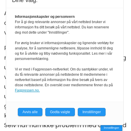
Dine valg:
At noen mannlige trivselsvakter med
Informasjonskapsler og personvern
ansvar for meråpent hovedbibliotek har
For å gi deg relevante annonser på vårt nettsted bruker vi
informasjon fra ditt besøk på vårt nettsted. Du kan reservere
vekterbakgrunn, har også vært positivt.
deg mot dette under "Innstillinger".
For øvrig bruker vi informasjonskapsler og lignende verktøy for
Randaberg er mer landsby enn storby,
analyse, for å sammenligne nettlesere, tilpasse innhold til deg
og for å utvikle og tilby nødvendig funksjonalitet. Les mer i vår
men også de har uro, spesielt i barne- og
personvernerklæring.
ungdomsavdelingen. Mitchell tror det
Vi er med i Fagpressen-nettverket. Om du samtykker under, vil
du få relevante annonser på nettstedene til medlemmene i
viktigste er at en voksen, uansett kjønn,
nettverket basert på informasjon fra dine besøk på tvers av
utstråler trygghet, men ser også at de
disse nettstedene. En oversikt over medlemmene finner du på
Fagpressen.no.
unge har lavere terskel for å teste ut
grensene overfor hans kvinnelige
Avvis alle
Godta valgte
Innstillinger
kolleger enn overfor ham som er mann.
Selv har han ikke problem med å roe ned
Innstillinger