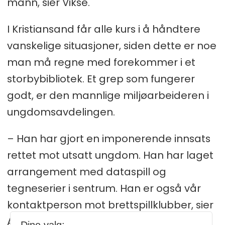
mann, sier Vikse.
I Kristiansand får alle kurs i å håndtere
vanskelige situasjoner, siden dette er noe
man må regne med forekommer i et
storbybibliotek. Et grep som fungerer
godt, er den mannlige miljøarbeideren i
ungdomsavdelingen.
– Han har gjort en imponerende innsats
rettet mot utsatt ungdom. Han har laget
arrangement med dataspill og
tegneserier i sentrum. Han er også vår
kontaktperson mot brettspillklubber, sier
Anne Kristin Undlien.