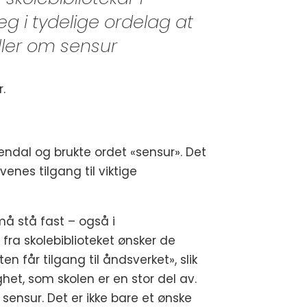
g i tydelige ordelag at
dler om sensur
r.
endal og brukte ordet «sensur». Det
venes tilgang til viktige
må stå fast – også i
 fra skolebiblioteket ønsker de
en får tilgang til åndsverket», slik
ghet, som skolen er en stor del av.
sensur. Det er ikke bare et ønske