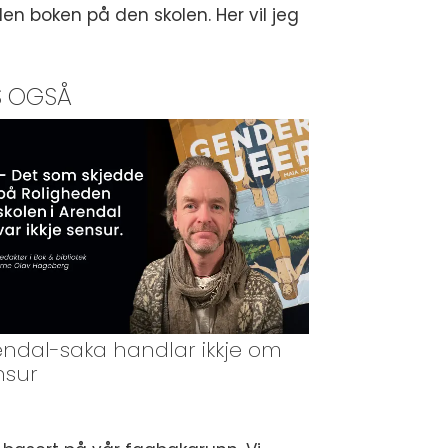
den boken på den skolen. Her vil jeg
S OGSÅ
endal-saka handlar ikkje om
nsur