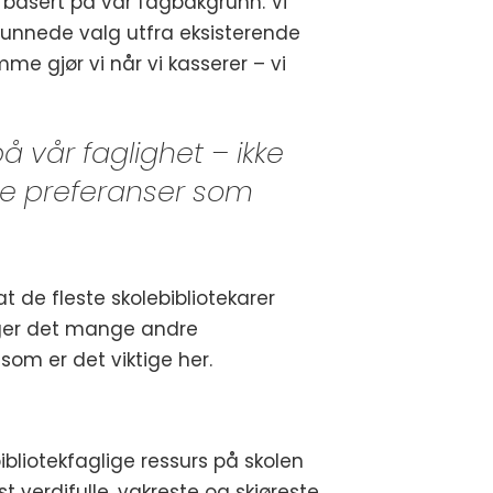
r basert på vår fagbakgrunn. Vi
egrunnede valg utfra eksisterende
me gjør vi når vi kasserer – vi
å vår faglighet – ikke
ge preferanser som
t de fleste skolebibliotekarer
igger det mange andre
som er det viktige her.
liotekfaglige ressurs på skolen
t verdifulle, vakreste og skjøreste