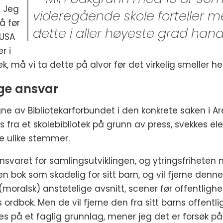
. Jeg
videregående skole forteller me
å før
dette i aller høyeste grad han
i USA
r i
tek, må vi ta dette på alvor før det virkelig smeller he
ige ansvar
 av Bibliotekarforbundet i den konkrete saken i Ar
s fra et skolebibliotek på grunn av press, svekkes ele
ske ulike stemmer.
nsvaret for samlingsutviklingen, og ytringsfriheten 
en bok som skadelig for sitt barn, og vil fjerne denne
(moralsk) anstøtelige avsnitt, scener før offentlighet
ordbok. Men de vil fjerne den fra sitt barns offentli
s på et faglig grunnlag, mener jeg det er forsøk på 