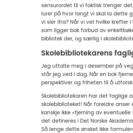
sensurordet til vi faktisk trenger det
lurer på hvor langt vi skal la dette g
vi sier ifra? Når vi vet hvilke krefter 
som ligger bak forbud av enkeltbøke
bibliotek der, og særlig i skolebiblio
Skolebibliotekarens fagl
Jeg uttalte meg i desember på vegne
står jeg ved i dag. Når en bok fjerne
perspektiver og friheten til å utfor
Skolebibliotekaren har det faglige a
skolebiblioteket! Når foreldre anser 
kanskje ikke «fjerning av eventuelle 
det defineres i Det Norske Akademis 
Så lenge dette ønsket ikke formulere