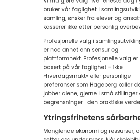
Vi må gjøre valg hver eneste dag i y
bruker vår faglighet i samlingsutvik
samling, ønsker fra elever og ansat
kasserer ikke etter personlig overb
Profesjonelle valg i samlingsutvikli
er noe annet enn sensur og
plattformnekt. Profesjonelle valg er
basert på vår faglighet – ikke
«hverdagsmakt» eller personlige
preferanser som Hageberg kaller det.
jobber alene, gjerne i små stilling
begrensninger i den praktiske verde
Ytringsfrihetens sårbarhe
Manglende økonomi og ressurser, og
setter oss under press. Når skolebib