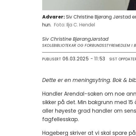
Advarer:
Siv Christine Bjørang Jørstad e
hun.
Ilja C. Hendel
Siv Christine Bjørang
Jørstad
SKOLEBIBLIOTEKAR OG FORBUNDSSTYREMEDLEM I 
06.03.2025 - 11:53
PUBLISERT
SIST OPPDATE
Dette er en meningsytring. Bok & bi
Handler Arendal-saken om noe anne
sikker på det. Min bakgrunn med 15 å
aller høyeste grad handler om sen
fagfellesskap.
Hageberg skriver at vi skal spare på