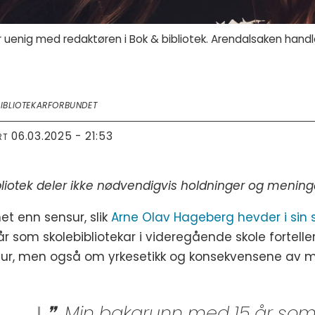
r uenig med redaktøren i Bok & bibliotek. Arendalsaken handle
BIBLIOTEKARFORBUNDET
06.03.2025 - 21:53
RT
bliotek deler ikke nødvendigvis holdninger og mening
t enn sensur, slik
Arne Olav Hageberg hevder i sin si
r som skolebibliotekar i videregående skole fortelle
sur, men også om yrkesetikk og konsekvensene av 
Min bakgrunn med 15 år som s