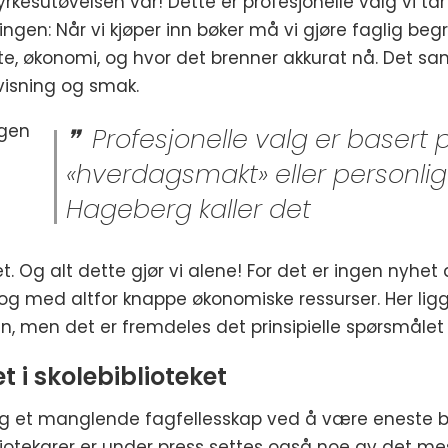
rkesutøvelsen vår! Dette er profesjonelle valg vi ta
lingen: Når vi kjøper inn bøker må vi gjøre faglig b
te, økonomi, og hvor det brenner akkurat nå. Det sam
evisning og smak.
ngen
Profesjonelle valg er basert p
«hverdagsmakt» eller personli
Hageberg kaller det
 Og alt dette gjør vi alene! For det er ingen nyhet a
er og med altfor knappe økonomiske ressurser. Her l
n, men det er fremdeles det prinsipielle spørsmålet 
t i skolebiblioteket
 et manglende fagfellesskap ved å være eneste bib
liotekarer er under press settes også noe av det mes