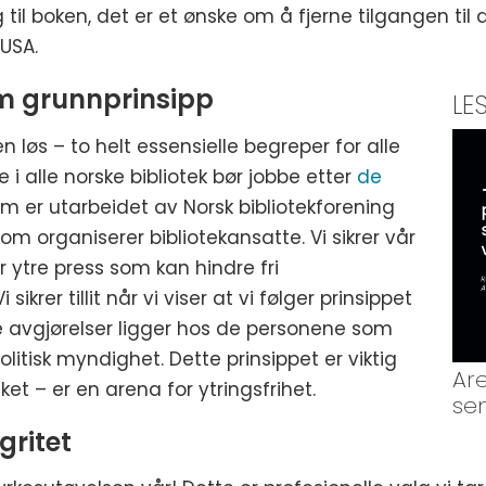
 til boken, det er et ønske om å fjerne tilgangen til 
 USA.
om grunnprinsipp
LE
n løs – to helt essensielle begreper for alle
e i alle norske bibliotek bør jobbe etter
de
m er utarbeidet av Norsk bibliotekforening
organiserer bibliotekansatte. Vi sikrer vår
r ytre press som kan hindre fri
ikrer tillit når vi viser at vi følger prinsippet
 avgjørelser ligger hos de personene som
itisk myndighet. Dette prinsippet er viktig
Ar
ket – er en arena for ytringsfrihet.
se
egritet