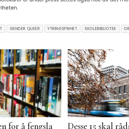
riheten.
T
GENDER QUEER
YTRINGSFRIHET
SKOLEBIBLIOTEK
OR
n for å fengsla
Desse 15 skal rå