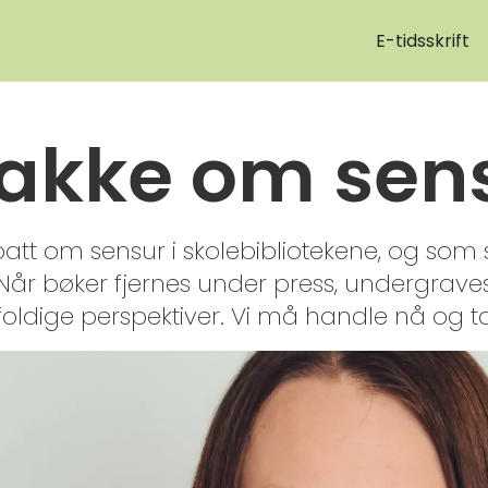
E-tidsskrift
akke om sen
debatt om sensur i skolebibliotekene, og som 
 Når bøker fjernes under press, undergraves
foldige perspektiver. Vi må handle nå og t