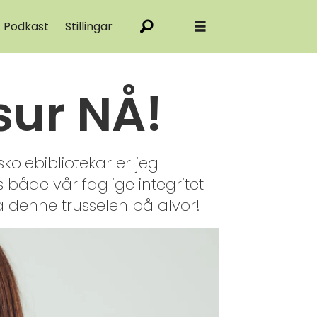
Podkast
Stillingar
sur NÅ!
skolebibliotekar er jeg
 både vår faglige integritet
a denne trusselen på alvor!