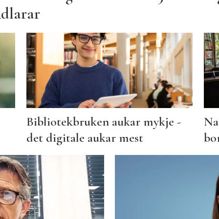
ndlarar
Bibliotekbruken aukar mykje -
Na
det digitale aukar mest
bo