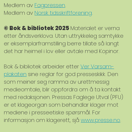
Medlem av
Fagpressen
.
Medlem av
Norsk tidsskriftforening
.
© Bok & bibliotek 2025
Materialet er verna
etter åndsverklova. Utan uttrykkeleg samtykke
er eksemplarframstilling berre tillate så langt
det har heimel i lov eller avtale med Kopinor.
Bok & bibliotek arbeider etter
Ver Varsam-
plakaten
sine reglar for god presseskikk. Den
som meiner seg ramma av urettmessig
medieomtale, blir oppfordra om å ta kontakt
med redaksjonen. Pressas Faglege Utval (PFU)
er et klageorgan som behandlar klager mot
mediene i presseetiske spørsmål. For
informasjon om klagerett, sjå
www.presse.no
.