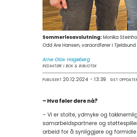
Sommerlesavslutning:
Monika Steinhol
Odd Are Hansen, varaordfører i Tjeldsun
Arne Olav
Hageberg
REDAKTØR I BOK & BIBLIOTEK
20.12.2024 - 13:39
PUBLISERT
SIST OPPDATE
– Hva føler dere nå?
– Vi er stolte, ydmyke og takkneml
samarbeidspartnere og støttespille
arbeid for å synliggjøre og formidl