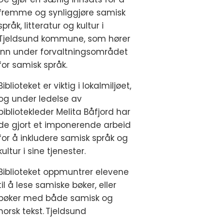
fremme og synliggjøre samisk
språk, litteratur og kultur i
Tjeldsund kommune, som hører
inn under forvaltningsområdet
for samisk språk.
Biblioteket er viktig i lokalmiljøet,
og under ledelse av
bibliotekleder Melita Båfjord har
de gjort et imponerende arbeid
for å inkludere samisk språk og
kultur i sine tjenester.
Biblioteket oppmuntrer elevene
til å lese samiske bøker, eller
bøker med både samisk og
norsk tekst. Tjeldsund