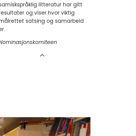
samiskspråklig litteratur har gitt
resultater og viser hvor viktig
målrettet satsing og samarbeid
er.
Nominasjonskomiteen