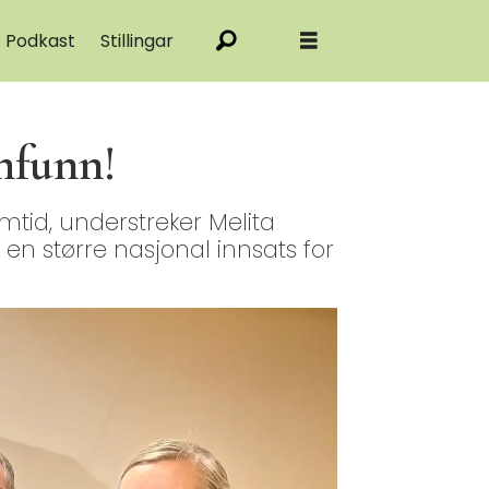
Podkast
Stillingar
amfunn!
emtid, understreker Melita
i en større nasjonal innsats for