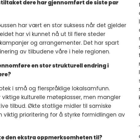
stiltaket dere har gjennomført de siste par
ssen har vært en stor suksess når det gjelder
det har vi kunnet nå ut til flere steder
kampanjer og arrangementer. Det har spart
dinering av tilbudene våre i hele regionen.
ennomføre en stor strukturell endring i
ære?
ibliotek i små og flerspråklige lokalsamfunn.
 viktige kulturelle møteplasser, men mangler
ive tilbud. Økte statlige midler til samiske
n viktig prioritering for å styrke formidlingen av
uke den ekstra oppmerksomheten til?