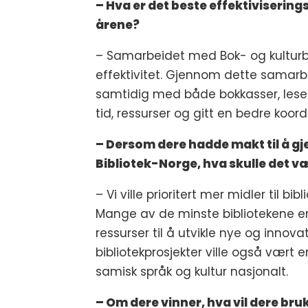
– Hva er det beste effektivisering
årene?
– Samarbeidet med Bok- og kulturbu
effektivitet. Gjennom dette samarbei
samtidig med både bokkasser, lese
tid, ressurser og gitt en bedre koor
– Dersom dere hadde makt til å gj
Bibliotek-Norge, hva skulle det v
– Vi ville prioritert mer midler til b
Mange av de minste bibliotekene er
ressurser til å utvikle nye og innovat
bibliotekprosjekter ville også vært e
samisk språk og kultur nasjonalt.
– Om dere vinner, hva vil dere br