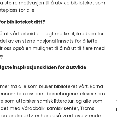
 større motivasjon til å utvikle biblioteket som
eplass for alle.
r biblioteket ditt?
t vårt arbeid blir lagt merke til, ikke bare for
l av en større nasjonal innsats for å løfte
r oss også en mulighet til å nå ut til flere med
y.
igste inspirasjonskilden for å utvikle
mer fra alle som bruker biblioteket vårt. Barna
ennom bokkassene i barnehagene, elever som
e som utforsker samisk litteratur, og alle som
det med Várdobáiki samisk senter, Troms
en og andre aktører har også vært avgjørende