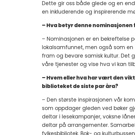
Dette gir oss både glede og en enda
en inkluderende og inspirerende møt
– Hva betyr denne nominasjonen fo
– Nominasjonen er en bekreftelse på a
lokalsamfunnet, men også som en de
fram og bevare samisk kultur. Det gi
våre tjenester og vise hva vi kan tilb
– Hvem eller hva har vært den vikt
biblioteket de siste par åra?
– Den største inspirasjonen vår kom
som oppdager gleden ved bøker gj
deltar i lesekampanjer, voksne låner
deltar på arrangementer. Samarbei
fylkesbibliotek, Bok- og kulturbuss