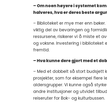
– Om noen høyere i systemet kom i
halveres, hva er deres beste argu
– Biblioteket er mye mer enn bøker.
viktig del av bevaringen og formidl
ressursene, risikerer vi å miste et 
og voksne. Investering i biblioteket
fremtid.
– Hva kunne dere gjort med et dob
– Med et dobbelt så stort budsjett 
prosjekter, som for eksempel flere
aldersgrupper. Vi kunne også styrk
andre institusjoner og utvidet tilbu
reiseruter for Bok- og kulturbussen.