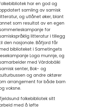
folkebibliotek har en god og
oppdatert samling av samisk
litteratur, og utlånet øker, blant
annet som resultat av en egen
sommerleskampanje for
samiskspråklig litteratur i tillegg
til den nasjonale. Båfjord får
med biblioteket i Sametingets
lesekampanje Loga munnje, og
samarbeider med Várdobáiki
samisk senter, Bok- og
kulturbussen og andre aktører
om arrangement for både barn
og voksne.
Tjeldsund folkebibliotek sitt
arbeid med å løfte