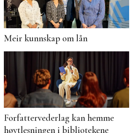
Meir kunnskap om lån
Forfattervederlag kan hemme
høytlesningen i bibliotekene