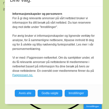
Dine valg:
mediene i presseetiske spørsmål. For
informasjon om klagerett, sjå
www.presse.no
.
Informasjonskapsler og personvern
For å gi deg relevante annonser på vårt nettsted bruker vi
informasjon fra ditt besøk på vårt nettsted. Du kan reservere
deg mot dette under "Innstillinger".
For øvrig bruker vi informasjonskapsler og lignende verktøy for
analyse, for å sammenligne nettlesere, tilpasse innhold til deg
og for å utvikle og tilby nødvendig funksjonalitet. Les mer i vår
personvernerklæring.
Vi er med i Fagpressen-nettverket. Om du samtykker under, vil
du få relevante annonser på nettstedene til medlemmene i
nettverket basert på informasjon fra dine besøk på tvers av
disse nettstedene. En oversikt over medlemmene finner du på
Fagpressen.no.
Avvis alle
Godta valgte
Innstillinger
Innstillinger