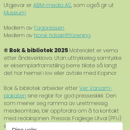
Utgjevar er
ABM-media AS
, som også gir ut
Museum
.
Medlem av
Fagpressen
.
Medlem av
Norsk tidsskriftforening
.
© Bok & bibliotek 2025
Materialet er verna
etter åndsverklova. Utan uttrykkeleg samtykke
er eksemplarframstilling berre tillate så langt
det har heimel i lov eller avtale med Kopinor.
Bok & bibliotek arbeider etter
Ver Varsam-
plakaten
sine reglar for god presseskikk. Den
som meiner seg ramma av urettmessig
medieomtale, blir oppfordra om å ta kontakt
med redaksjonen. Pressas Faglege Utval (PFU)
er et klageorgan som behandlar klager mot