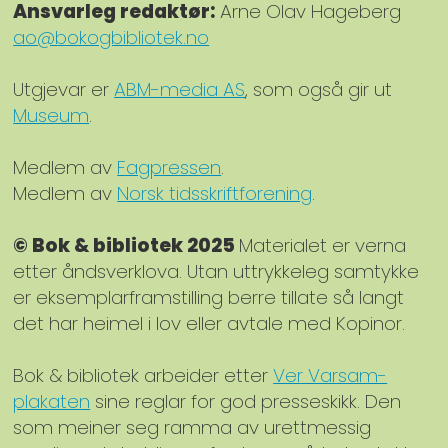
Ansvarleg redaktør:
Arne Olav Hageberg
ao@bokogbibliotek.no
Utgjevar er
ABM-media AS
, som også gir ut
Museum
.
Medlem av
Fagpressen
.
Medlem av
Norsk tidsskriftforening
.
© Bok & bibliotek 2025
Materialet er verna
etter åndsverklova. Utan uttrykkeleg samtykke
er eksemplarframstilling berre tillate så langt
det har heimel i lov eller avtale med Kopinor.
Bok & bibliotek arbeider etter
Ver Varsam-
plakaten
sine reglar for god presseskikk. Den
som meiner seg ramma av urettmessig