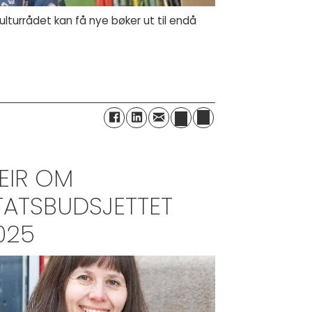
lturrådet kan få nye bøker ut til endå
EIR OM
TATSBUDSJETTET
025