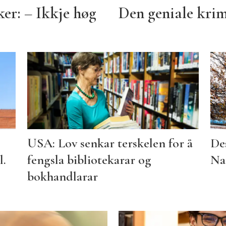
er: – Ikkje høg
Den geniale krim
USA: Lov senkar terskelen for å
Des
l.
fengsla bibliotekarar og
Na
bokhandlarar