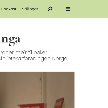
Podkast
Stillingar
inga
kroner meir til bøker i
olebibliotekarforeningen Norge