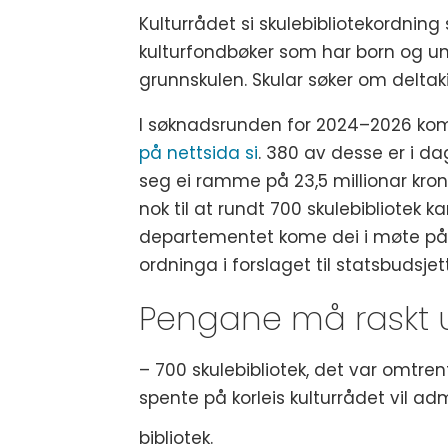
Kulturrådet si skulebibliotekordning 
kulturfondbøker som har born og ung
grunnskulen. Skular søker om deltaki
I søknadsrunden for 2024–2026 kom 
på nettsida si
. 380 av desse er i d
seg ei ramme på 23,5 millionar krone
nok til at rundt 700 skulebibliotek k
departementet kome dei i møte på d
ordninga i forslaget til statsbudsjet
Pengane må raskt 
– 700 skulebibliotek, det var omtren
spente på korleis kulturrådet vil adm
bibliotek.