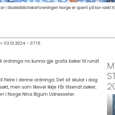
 i Skolebibliotekarforeningen Norge er spent på kor raskt Ku
03.10.2024 - 07:15
RT
il ordninga no kunna gje gratis bøker til rundt
M
S
til fleire i denne ordninga. Det sit skular i dag
2
søkt, men som likevel ikkje får tilsendt bøker,
ngen i Norge Nina Bigum Udnesseter.