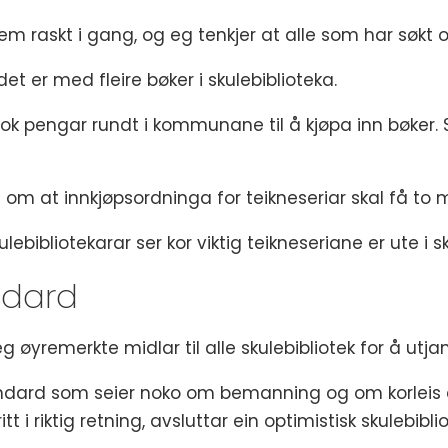
em raskt i gang, og eg tenkjer at alle som har søkt 
et er med fleire bøker i skulebiblioteka.
 nok pengar rundt i kommunane til å kjøpa inn bøker. 
m at innkjøpsordninga for teikneseriar skal få to mi
lebibliotekarar ser kor viktig teikneseriane er ute i s
ndard
g øyremerkte midlar til alle skulebibliotek for å utja
ndard som seier noko om bemanning og om korleis eit
i riktig retning, avsluttar ein optimistisk skulebiblio