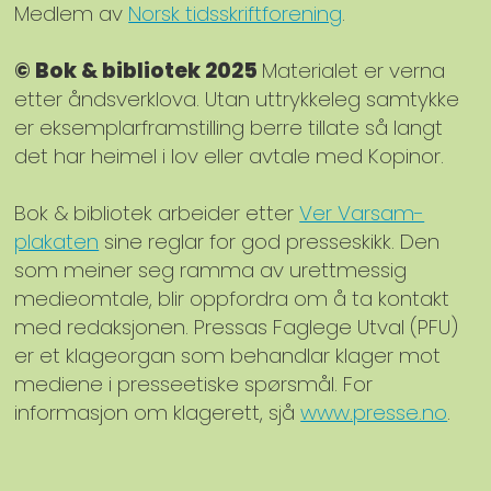
Medlem av
Norsk tidsskriftforening
.
© Bok & bibliotek 2025
Materialet er verna
etter åndsverklova. Utan uttrykkeleg samtykke
er eksemplarframstilling berre tillate så langt
det har heimel i lov eller avtale med Kopinor.
Bok & bibliotek arbeider etter
Ver Varsam-
plakaten
sine reglar for god presseskikk. Den
som meiner seg ramma av urettmessig
medieomtale, blir oppfordra om å ta kontakt
med redaksjonen. Pressas Faglege Utval (PFU)
er et klageorgan som behandlar klager mot
mediene i presseetiske spørsmål. For
informasjon om klagerett, sjå
www.presse.no
.