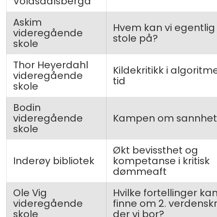
Voldsdalsberga
Askim
Hvem kan vi egentlig
videregående
stole på?
skole
Thor Heyerdahl
Kildekritikk i algorit
videregående
tid
skole
Bodin
videregående
Kampen om sannhe
skole
Økt bevissthet og
Inderøy bibliotek
kompetanse i kritisk
dømmeaft
Ole Vig
Hvilke fortellinger kan
videregående
finne om 2. verdenskr
skole
der vi bor?