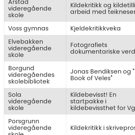
Årstad
Kildekritikk og kildetilli
videregående
arbeid med teikneser
skole
Voss gymnas
Kjeldekritikkveka
Elvebakken
Fotografiets
videregående
dokumentariske verd
skole
Borgund
Jonas Bendiksen og 
videregåendes
Book of Veles"
skolebibliotek
Sola
Kildebevisst! En
videregående
startpakke i
skole
kildebevissthet for Vg
Porsgrunn
videregående
Kildekritikk i skrivepr
skole