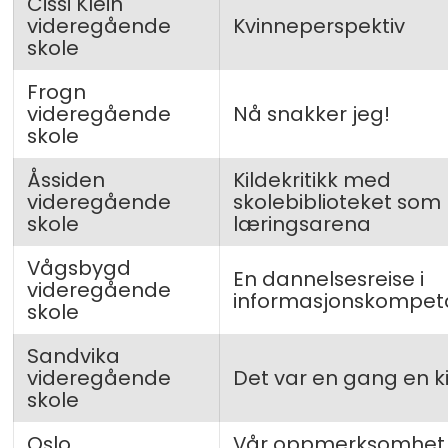
Cissi Klein
videregående
Kvinneperspektiv
skole
Frogn
videregående
Nå snakker jeg!
skole
Åssiden
Kildekritikk med
videregående
skolebiblioteket som
skole
læringsarena
Vågsbygd
En dannelsesreise i
videregående
informasjonskompet
skole
Sandvika
videregående
Det var en gang en k
skole
Oslo
Vår oppmerksomhet