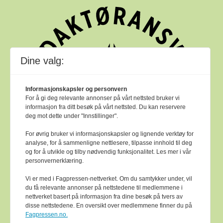
Dine valg:
Informasjonskapsler og personvern
For å gi deg relevante annonser på vårt nettsted bruker vi
informasjon fra ditt besøk på vårt nettsted. Du kan reservere
deg mot dette under "Innstillinger".
For øvrig bruker vi informasjonskapsler og lignende verktøy for
analyse, for å sammenligne nettlesere, tilpasse innhold til deg
og for å utvikle og tilby nødvendig funksjonalitet. Les mer i vår
personvernerklæring.
Vi er med i Fagpressen-nettverket. Om du samtykker under, vil
du få relevante annonser på nettstedene til medlemmene i
nettverket basert på informasjon fra dine besøk på tvers av
Bok & bibliotek arbeider etter
Ver Varsam -
disse nettstedene. En oversikt over medlemmene finner du på
plakaten
sine reglar for god presseskikk.
Fagpressen.no.