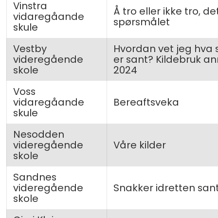
Vinstra
Å tro eller ikke tro, de
vidaregåande
spørsmålet
skule
Vestby
Hvordan vet jeg hva
videregående
er sant? Kildebruk a
skole
2024
Voss
vidaregåande
Bereaftsveka
skule
Nesodden
videregående
Våre kilder
skole
Sandnes
videregående
Snakker idretten san
skole