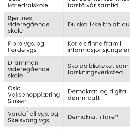
katedralskole
forstå vår samtid
Bjertnes
videregående
Du skal ikke tro alt du
skole
Florø vgs. og
Korleis finne fram i
Førde vgs.
informasjonsjungele
Drammen
Skolebiblioteket som
videregående
forskningsverksted
skole
Oslo
Demokrati og digital
Voksenopplæring
dømmeaft
Sinsen
Vardafjell vgs. og
Demokrati i fare?
Skeisvang vgs.