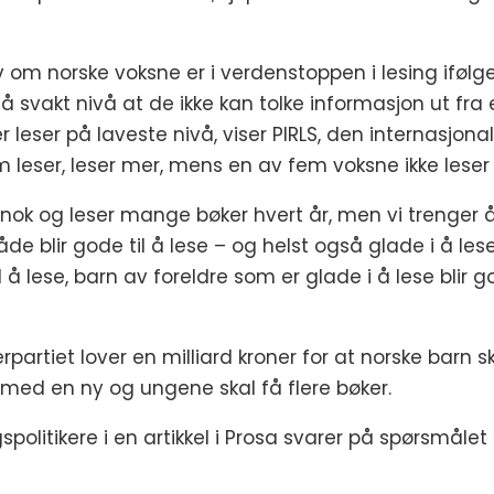
elv om norske voksne er i verdenstoppen i lesing iføl
 så svakt nivå at de ikke kan tolke informasjon ut fr
r leser på laveste nivå, viser PIRLS, den internasjona
m leser, leser mer, mens en av fem voksne ikke leser 
 nok og leser mange bøker hvert år, men vi trenger å
åde blir gode til å lese – og helst også glade i å l
l å lese, barn av foreldre som er glade i å lese blir
rpartiet lover en milliard kroner for at norske barn s
s med en ny og ungene skal få flere bøker.
politikere i en artikkel i Prosa svarer på spørsmålet 