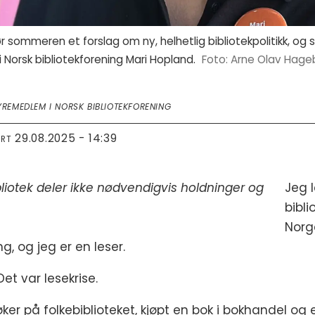
r sommeren et forslag om ny, helhetlig bibliotekpolitikk, og
i Norsk bibliotekforening Mari Hopland.
Arne Olav Hage
REMEDLEM I NORSK BIBLIOTEKFORENING
29.08.2025 - 14:39
ERT
liotek deler ikke nødvendigvis holdninger og
Jeg l
bibli
Norg
g, og jeg er en leser.
et var lesekrise.
øker på folkebiblioteket, kjøpt en bok i bokhandel og e