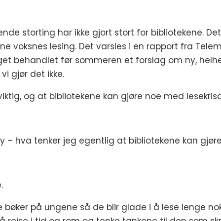
ttende storting har ikke gjort stort for bibliotekene. De
vne voksnes lesing. Det varsles i en rapport fra Telem
get behandlet før sommeren et forslag om ny, helhetl
i gjør det ikke.
g viktig, og at bibliotekene kan gjøre noe med lesekrisa
ly – hva tenker jeg egentlig at bibliotekene kan gjø
.
 bøker på ungene så de blir glade i å lese lenge nok 