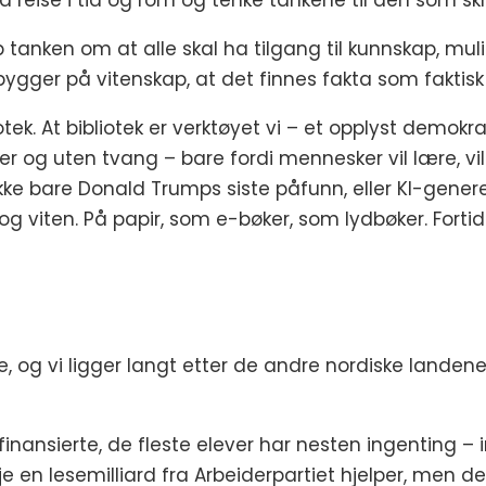
 å reise i tid og rom og tenke tankene til den som s
p tanken om at alle skal ha tilgang til kunnskap, mul
 bygger på vitenskap, at det finnes fakta som faktisk 
otek. At bibliotek er verktøyet vi – et opplyst demokrati
rer og uten tvang – bare fordi mennesker vil lære, vil
 Ikke bare Donald Trumps siste påfunn, eller KI-gen
 og viten. På papir, som e-bøker, som lydbøker. Forti
e, og vi ligger langt etter de andre nordiske landene
finansierte, de fleste elever har nesten ingenting – 
kje en lesemilliard fra Arbeiderpartiet hjelper, men de