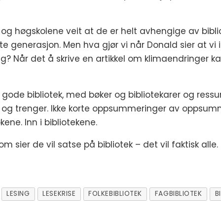
 og høgskolene veit at de er helt avhengige av biblio
e generasjon. Men hva gjør vi når Donald sier at vi i
g? Når det å skrive en artikkel om klimaendringer kan
i gode bibliotek, med bøker og bibliotekarer og ressu
 ha og trenger. Ikke korte oppsummeringer av oppsu
ene. Inn i bibliotekene.
om sier de vil satse på bibliotek – det vil faktisk al
LESING
LESEKRISE
FOLKEBIBLIOTEK
FAGBIBLIOTEK
B