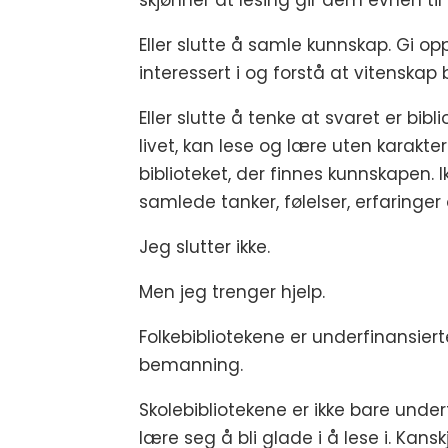
skjønner at lesing gir dem evnen til
Eller slutte å samle kunnskap. Gi op
interessert i og forstå at vitenskap
Eller slutte å tenke at svaret er bibli
livet, kan lese og lære uten karakte
biblioteket, der finnes kunnskapen.
samlede tanker, følelser, erfaringer
Jeg slutter ikke.
Men jeg trenger hjelp.
Folkebibliotekene er underfinansiert
bemanning.
Skolebibliotekene er ikke bare under
lære seg å bli glade i å lese i. Kans