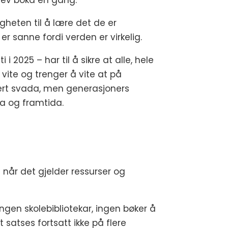
krev boka en gang.
igheten til å lære det de er
er sanne fordi verden er virkelig.
 i 2025 – har til å sikre at alle, hele
 vite og trenger å vite at på
erert svada, men generasjoners
da og framtida.
 når det gjelder ressurser og
ingen skolebibliotekar, ingen bøker å
t satses fortsatt ikke på flere