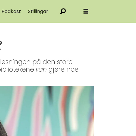
Podkast
Stillingar
?
om løsningen på den store
 bibliotekene
kan
gjøre noe