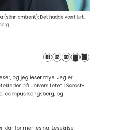
 sa (sånn omtrent): Det hadde vært lurt,
berg
eser, og jeg leser mye. Jeg er
otekleder på Universitetet i Sørøst-
e, campus Kongsberg, og
r klar for mer lesing. Lesekrise