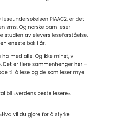
ge leseundersøkelsen PIAAC2, er det
a en sms. Og norske barn leser
le studien av elevers leseforståelse.
en eneste bok i år.
 ha med alle. Og ikke minst, vi
ese. Det er flere sammenhenger her –
 gode til å lese og de som leser mye
kal bli «verdens beste lesere».
«Hva vil du gjøre for å styrke