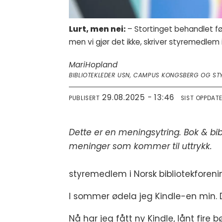
Lurt, men nei:
– Stortinget behandlet fø
men vi gjør det ikke, skriver styremedlem 
Mari
Hopland
BIBLIOTEKLEDER USN, CAMPUS KONGSBERG OG STY
29.08.2025 - 13:46
PUBLISERT
SIST OPPDAT
Dette er en meningsytring. Bok & bib
meninger som kommer til uttrykk.
styremedlem i Norsk bibliotekforenin
I sommer ødela jeg Kindle-en min. D
Nå har jeg fått ny Kindle, lånt fire b