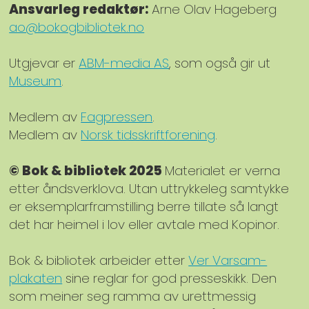
Ansvarleg redaktør:
Arne Olav Hageberg
ao@bokogbibliotek.no
Utgjevar er
ABM-media AS
, som også gir ut
Museum
.
Medlem av
Fagpressen
.
Medlem av
Norsk tidsskriftforening
.
© Bok & bibliotek 2025
Materialet er verna
etter åndsverklova. Utan uttrykkeleg samtykke
er eksemplarframstilling berre tillate så langt
det har heimel i lov eller avtale med Kopinor.
Bok & bibliotek arbeider etter
Ver Varsam-
plakaten
sine reglar for god presseskikk. Den
som meiner seg ramma av urettmessig