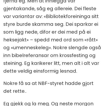
fjerna eg. Men at innlegga var
gjentakande, såg eg allereie. Dei fleste
var variantar av: «Bibliotekforeininga sitt
styre burde skamma seg. Dei sparkar ei
som ligg nede, difor er dei med på ei
heksejakt» – spedd med ord som «rått»
og «umenneskeleg». Nokre slengde også
inn bibelreferansar om krossfesting og
steining. Eg karikerer litt, men alt i alt var
dette veldig einsformig lesnad.
Nokre få sa at NBF-styret hadde gjort
det rette..
Eg gjekk og la meg. Og neste morgon