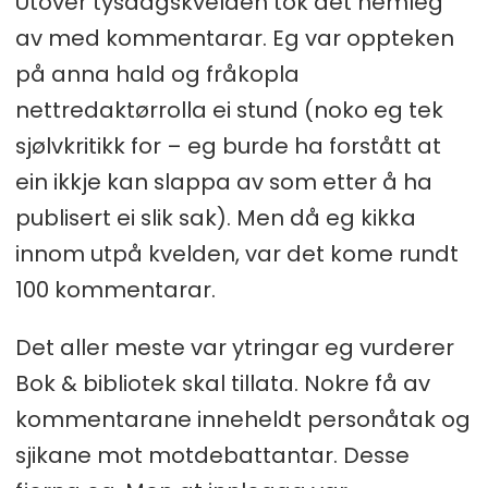
Utover tysdagskvelden tok det nemleg
av med kommentarar. Eg var oppteken
på anna hald og fråkopla
nettredaktørrolla ei stund (noko eg tek
sjølvkritikk for – eg burde ha forstått at
ein ikkje kan slappa av som etter å ha
publisert ei slik sak). Men då eg kikka
innom utpå kvelden, var det kome rundt
100 kommentarar.
Det aller meste var ytringar eg vurderer
Bok & bibliotek skal tillata. Nokre få av
kommentarane inneheldt personåtak og
sjikane mot motdebattantar. Desse