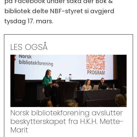
på Facebook under saka der Bok &
bibliotek delte NBF-styret si avgjerd
tysdag 17. mars.
LES OGSÅ
Norsk bibliotekforening avslutter
beskytterskapet fra H.K.H. Mette-
Marit