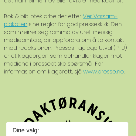
det har heimel i lov eller avtale med Kopinor.
Bok & bibliotek arbeider etter
Ver Varsam-
plakaten
sine reglar for god presseskikk. Den
som meiner seg ramma av urettmessig
medieomtale, blir oppfordra om å ta kontakt
med redaksjonen. Pressas Faglege Utval (PFU)
er et klageorgan som behandlar klager mot
mediene i presseetiske spørsmål. For
informasjon om klagerett, sjå
www.presse.no
.
Dine valg: