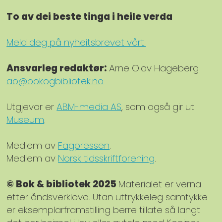
To av dei beste tinga i heile verda
Meld deg på nyheitsbrevet vårt.
Ansvarleg redaktør:
Arne Olav Hageberg
ao@bokogbibliotek.no
Utgjevar er
ABM-media AS
, som også gir ut
Museum
.
Medlem av
Fagpressen
.
Medlem av
Norsk tidsskriftforening
.
© Bok & bibliotek 2025
Materialet er verna
etter åndsverklova. Utan uttrykkeleg samtykke
er eksemplarframstilling berre tillate så langt