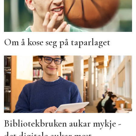
Om å kose seg på taparlaget
Bibliotekbruken aukar mykje -
det digitale aukar mest