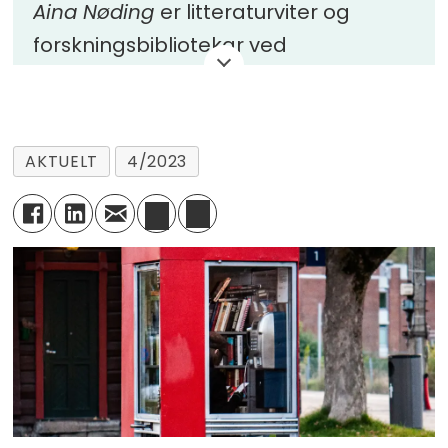
Aina Nøding
er litteraturviter og
forskningsbibliotekar ved
Nasjonalbiblioteket, med eldre bok-
og mediehistorie som sitt spesialfelt.
AKTUELT
4/2023