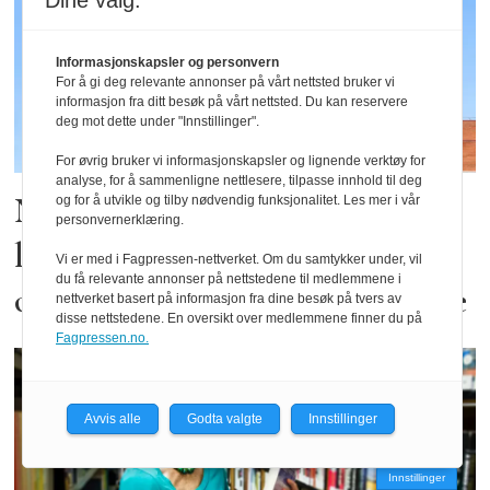
Dine valg:
Informasjonskapsler og personvern
For å gi deg relevante annonser på vårt nettsted bruker vi
informasjon fra ditt besøk på vårt nettsted. Du kan reservere
deg mot dette under "Innstillinger".
For øvrig bruker vi informasjonskapsler og lignende verktøy for
analyse, for å sammenligne nettlesere, tilpasse innhold til deg
Nekta å betala 7,6 mill. i
og for å utvikle og tilby nødvendig funksjonalitet. Les mer i vår
personvernerklæring.
løysepengar. Har brukt 85 mill.
Vi er med i Fagpressen-nettverket. Om du samtykker under, vil
du få relevante annonser på nettstedene til medlemmene i
og tre år på å få tenestene tilbake
nettverket basert på informasjon fra dine besøk på tvers av
disse nettstedene. En oversikt over medlemmene finner du på
Fagpressen.no.
Avvis alle
Godta valgte
Innstillinger
Innstillinger