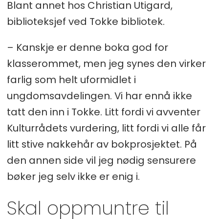
funnet». Politiet, påtalemyndigheten
Blant annet hos Christian Utigard,
og tingrettsdommeren har
biblioteksjef ved Tokke bibliotek.
underkjent Aksjeloven for å få
– Kanskje er denne boka god for
forskuddet til å bli et bedrageri, altså
klasserommet, men jeg synes den virker
at lånet «i stedet for» å gå til honorar
farlig som helt uformidlet i
til kunstnere, produsenter, regissører
ungdomsavdelingen. Vi har ennå ikke
og så videre, gikk til private formål.
tatt den inn i Tokke. Litt fordi vi avventer
Selskapsretten er underkjent og
Kulturrådets vurdering, litt fordi vi alle får
standard bransjepraksis for 50 000
litt stive nakkehår av bokprosjektet. På
kulturbedrifter i det frie feltet er
den annen side vil jeg nødig sensurere
underkjent, uttaler Loinsworth til Bok
bøker jeg selv ikke er enig i.
& bibliotek.
Skal oppmuntre til
– Så lenge hele kultursektoren har