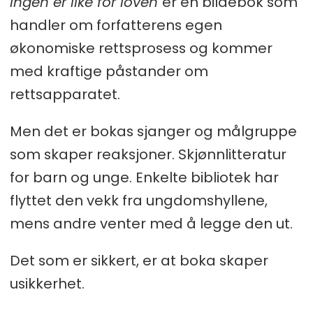
Ingen er like for loven
er en bildebok som
til selskapets konto. Pengene ble
Dømt:
Forfatteren Sonia Loinsworth
handler om forfatterens egen
brukt til å dekke forfalte driftsutgifter
hevder seg utsatt for et justismord.
økonomiske rettsprosess og kommer
og forskudd på fremtidige
Lasse Berre
med kraftige påstander om
driftsutgifter fra Barnas Musikkteater,
rettsapparatet.
forteller Loinsworth. Pandemien trakk
ut og Barnas Musikkteater gikk
Men det er bokas sjanger og målgruppe
konkurs.
som skaper reaksjoner. Skjønnlitteratur
for barn og unge. Enkelte bibliotek har
– DNB anmeldte meg for grovt
flyttet den vekk fra ungdomshyllene,
bedrageri på bakgrunn av
mens andre venter med å legge den ut.
forskuddet på fremtidige
driftsutgifter, uten å ha snakket med
Det som er sikkert, er at boka skaper
meg, regnskapsfører eller bostyrer.
usikkerhet.
Boet ble klarert med «intet negativt