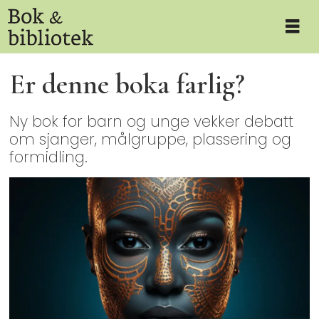
Er denne boka farlig?
Ny bok for barn og unge vekker debatt
om sjanger, målgruppe, plassering og
formidling.