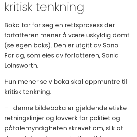
forskuddet som del av sin standard
kritisk tenkning
og kontraktfestede praksis, så er
grovt bedrageri og grov økonomisk
Boka tar for seg en rettsprosess der
utroskap utelukket i min sak.
forfatteren mener å være uskyldig dømt
(se egen boks). Den er utgitt av Sono
Statsadvokaten i Oslo tiltalte likevel
Forlag, som eies av forfatteren, Sonia
Loinsworth for økonomisk utroskap,
Loinsworth.
og hun ble dømt til ni måneders
fengsel og tilbakebetaling av
Hun mener selv boka skal oppmuntre til
pengene. Økonomisk utroskap er det
kritisk tenkning.
samme som underslag fra en bedrift
– I denne bildeboka er gjeldende etiske
– For å få dette til å bli et underslag,
retningslinjer og lovverk for politiet og
må man se bort fra det faktum at
påtalemyndigheten skrevet om, slik at
koronalånet ble brukt til akkurat den