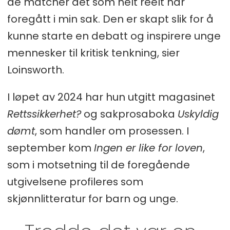
de matcher det som helt reelt har
typen kostnader det skulle, i
foregått i min sak. Den er skapt slik for å
bedriften, sier Loinsworth
kunne starte en debatt og inspirere unge
mennesker til kritisk tenkning, sier
Hun er kritisk til politiets
Loinsworth.
avhørsmetoder, til
påtalemyndigheten og til
I løpet av 2024 har hun utgitt magasinet
dommerne.
Rettssikkerhet?
og sakprosaboka
Uskyldig
dømt
, som handler om prosessen. I
– Anmeldelsen inneholdt falske
september kom
Ingen er like for loven
,
påstander, sier hun og omtaler
som i motsetning til de foregående
dommen som justismord.
utgivelsene profileres som
Dommen er rettskraftig etter at
skjønnlitteratur for barn og unge.
lagmannsretten avviste anken.