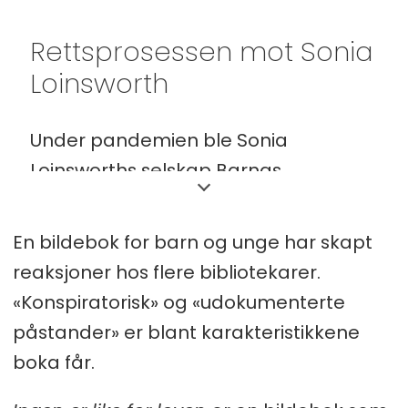
Rettsprosessen mot Sonia
Loinsworth
Under pandemien ble Sonia
Loinsworths selskap Barnas
Musikkteater AS ikke innlemmet i
Kulturdepartementets
En bildebok for barn og unge har skapt
kompensasjonsordning til kulturlivet
reaksjoner hos flere bibliotekarer.
eller andre ordninger for dekking av
«Konspiratorisk» og «udokumenterte
tapte inntekter. Derfor tok hun på
påstander» er blant karakteristikkene
vegne av selskapet opp et koronalån
boka får.
fra DNB på en million kroner, utbetalt