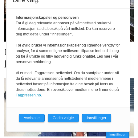
Dine valg:
Informasjonskapsler og personvern
For å gi deg relevante annonser på vårt nettsted bruker vi
informasjon fra ditt besøk på vårt nettsted. Du kan reservere
deg mot dette under "Innstillinger".
For øvrig bruker vi informasjonskapsler og lignende verktøy for
Nasjonalbiblioteket skadd i
analyse, for å sammenligne nettlesere, tilpasse innhold til deg
og for å utvikle og tilby nødvendig funksjonalitet. Les mer i vår
bombardement
personvernerklæring.
Vi er med i Fagpressen-nettverket. Om du samtykker under, vil
du få relevante annonser på nettstedene til medlemmene i
nettverket basert på informasjon fra dine besøk på tvers av
disse nettstedene. En oversikt over medlemmene finner du på
Fagpressen.no.
Avvis alle
Godta valgte
Innstillinger
Innstillinger