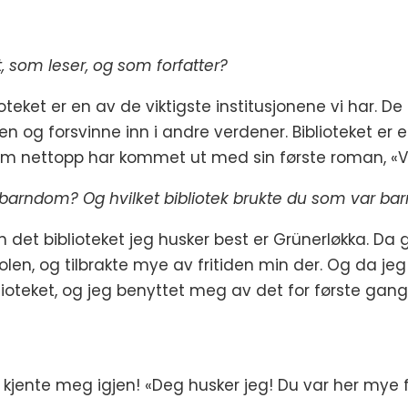
t, som leser, og som forfatter?
teket er en av de viktigste institusjonene vi har. De 
ren og forsvinne inn i andre verdener. Biblioteket er et
, som nettopp har kommet ut med sin første roman, 
din barndom? Og hvilket bibliotek brukte du som var ba
n det biblioteket jeg husker best er Grünerløkka. Da 
skolen, og tilbrakte mye av fritiden min der. Og da j
oteket, og jeg benyttet meg av det for første gang 
kjente meg igjen! «Deg husker jeg! Du var her mye fo