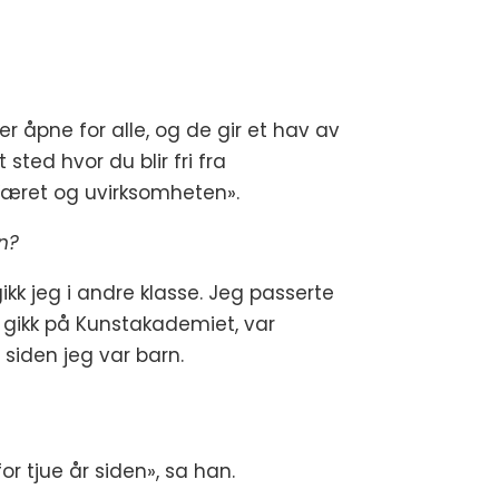
er åpne for alle, og de gir et hav av
 sted hvor du blir fri fra
«Været og uvirksomheten».
rn?
gikk jeg i andre klasse. Jeg passerte
eg gikk på Kunstakademiet, var
siden jeg var barn.
r tjue år siden», sa han.