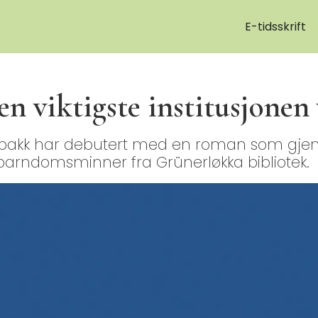
E-tidsskrift
en viktigste institusjonen 
akk har debutert med en roman som gjenno
barndomsminner fra Grünerløkka bibliotek.