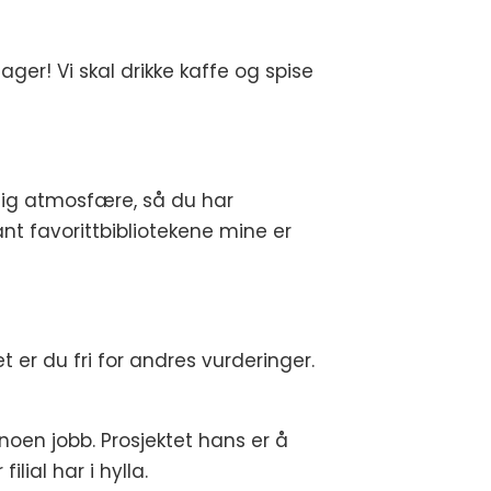
ger! Vi skal drikke kaffe og spise
jellig atmosfære, så du har
nt favorittbibliotekene mine er
t er du fri for andres vurderinger.
oen jobb. Prosjektet hans er å
lial har i hylla.