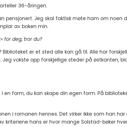
forteller 36-åringen.
han pensjonert. Jeg skal faktisk møte ham om noen da
emplar av boken min.
» for deg, tror du?
 Biblioteket er et sted alle kan gå til. Alle har forsk
 Jeg vokste opp forskjellige steder på østkanten, bla
d i en form, du kan skape din egen form. På biblioteke
nen i romanen hennes. Det virker ikke som han har n
av kriteriene hans er hvor mange Solstad-bøker hver fi