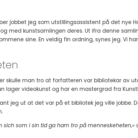
mber jobbet jeg som utstillingsassistent på det nye H
et og med kunstsamlingen deres. Ut ifra denne sam
rommene sine. En veldig fin ordning, synes jeg. Vi 
eten
er skulle man tro at forfatteren var bibliotekar av ut
un lager videokunst og har en mastergrad fra Kunsth
, fant jeg ut at det var på et bibliotek jeg ville job
n.
n sich som i sin tid ga ham tro på menneskeheten,» 