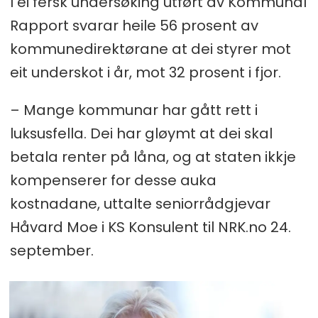
I ei fersk undersøking utført av Kommunal
Rapport svarar heile 56 prosent av
kommunedirektørane at dei styrer mot
eit underskot i år, mot 32 prosent i fjor.
– Mange kommunar har gått rett i
luksusfella. Dei har gløymt at dei skal
betala renter på låna, og at staten ikkje
kompenserer for desse auka
kostnadane, uttalte seniorrådgjevar
Håvard Moe i KS Konsulent til NRK.no 24.
september.