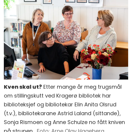
Kven skal ut?
Etter mange år meg trugsmål
om stillingskutt ved Kragerø bibliotek har
biblioteksjef og bibliotekar Elin Anita Olsrud
(t.v.), bibliotekarane Astrid Laland (sittande),
Sonja Rismoen og Anne Schulze no fått kniven
på strupen.
Arne Olav Hageberg