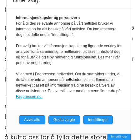
Dine valg:
Oppfyller lova
Informasjonskapsler og personvern
For å gi deg relevante annonser på vårt nettsted bruker vi
Elin Anita Olsrud og dei andre på Kragerø
informasjon fra ditt besøk på vårt nettsted. Du kan reservere
deg mot dette under "Innstillinger".
bibliotek fortel den same forteljinga som
For øvrig bruker vi informasjonskapsler og lignende verktøy for
rapporten frå Innlandet fylkesbibliotek:
analyse, for å sammenligne nettlesere, tilpasse innhold til deg
Stadig færre tilsette har gjort stadig meir
og for å utvikle og tilby nødvendig funksjonalitet. Les mer i vår
personvernerklæring.
utan å overskrida stadig strammare
Vi er med i Fagpressen-nettverket. Om du samtykker under, vil
budsjett.
du få relevante annonser på nettstedene til medlemmene i
nettverket basert på informasjon fra dine besøk på tvers av
disse nettstedene. En oversikt over medlemmene finner du på
– Vi i kultur har halde rammene kvart
Fagpressen.no.
einaste år. Sidan det ikkje er lovpålagt
kva innhald biblioteket skal ha, blir det
Avvis alle
Godta valgte
Innstillinger
enkelt, føler vi ofte, for administrasjonen
å kutta oss for å fylla dette store, svarte
Innstillinger