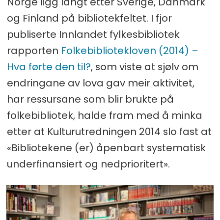
Norge ligg langt etter Sverige, Danmark
og Finland på bibliotekfeltet. I fjor
publiserte Innlandet fylkesbibliotek
rapporten
Folkebibliotekloven (2014) –
Hva førte den til?
, som viste at sjølv om
endringane av lova gav meir aktivitet,
har ressursane som blir brukte på
folkebibliotek, halde fram med å minka
etter at Kulturutredningen 2014 slo fast at
«Bibliotekene (er) åpenbart systematisk
underfinansiert og nedprioritert».