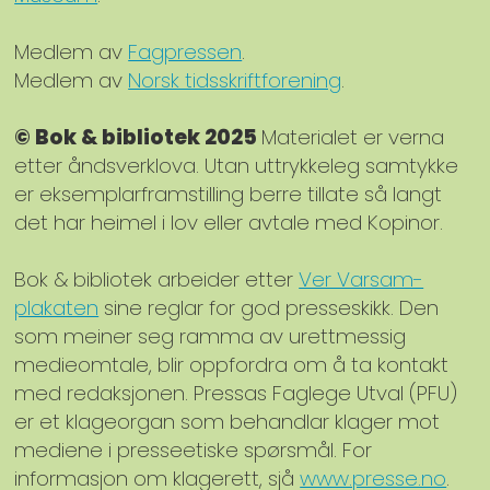
Medlem av
Fagpressen
.
Medlem av
Norsk tidsskriftforening
.
© Bok & bibliotek 2025
Materialet er verna
etter åndsverklova. Utan uttrykkeleg samtykke
er eksemplarframstilling berre tillate så langt
det har heimel i lov eller avtale med Kopinor.
Bok & bibliotek arbeider etter
Ver Varsam-
plakaten
sine reglar for god presseskikk. Den
som meiner seg ramma av urettmessig
medieomtale, blir oppfordra om å ta kontakt
med redaksjonen. Pressas Faglege Utval (PFU)
er et klageorgan som behandlar klager mot
mediene i presseetiske spørsmål. For
informasjon om klagerett, sjå
www.presse.no
.