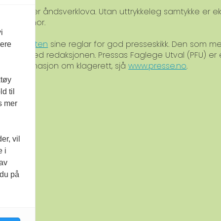
verna etter åndsverklova. Utan uttrykkeleg samtykke er eks
med Kopinor.
i
am-plakaten
sine reglar for god presseskikk. Den som 
vere
ontakt med redaksjonen. Pressas Faglege Utval (PFU) er
For informasjon om klagerett, sjå
www.presse.no
.
ktøy
d til
es mer
r, vil
 i
 av
 du på