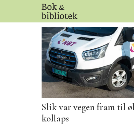
Tag:
hans
a
vigen
Slik var vegen fram til
kollaps