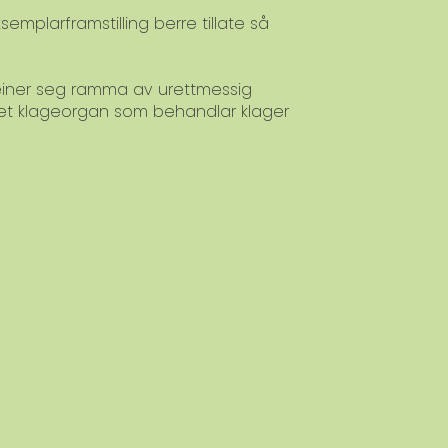
emplarframstilling berre tillate så
meiner seg ramma av urettmessig
 et klageorgan som behandlar klager