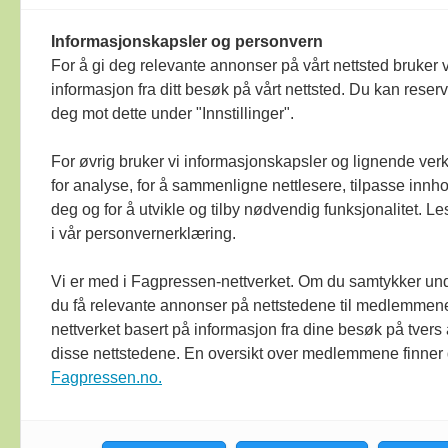
© Bok & bibliotek 2025
Materialet er 
Informasjonskapsler og personvern
langt det har heimel i lov eller avtale 
For å gi deg relevante annonser på vårt nettsted bruker v
Bok & bibliotek arbeider etter
Ver Vars
informasjon fra ditt besøk på vårt nettsted. Du kan reser
medieomtale, blir oppfordra om å ta k
deg mot dette under "Innstillinger".
mot mediene i presseetiske spørsmål. 
For øvrig bruker vi informasjonskapsler og lignende ver
for analyse, for å sammenligne nettlesere, tilpasse innhol
deg og for å utvikle og tilby nødvendig funksjonalitet. L
i vår personvernerklæring.
Vi er med i Fagpressen-nettverket. Om du samtykker unde
du få relevante annonser på nettstedene til medlemmene
nettverket basert på informasjon fra dine besøk på tvers
Bok & bibliotek
disse nettstedene. En oversikt over medlemmene finner
arbeider etter
Ver
Fagpressen.no.
Varsam -plakaten
sine reglar for god
presseskikk.