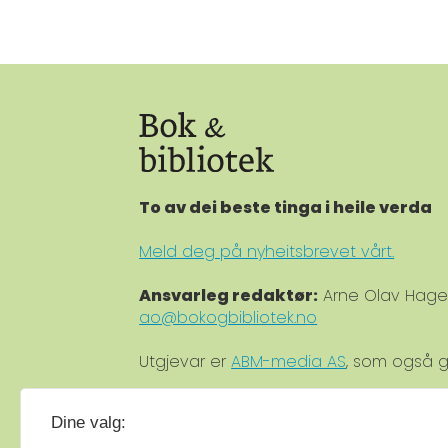
To av dei beste tinga i heile verda
Meld deg på nyheitsbrevet vårt.
Ansvarleg redaktør:
Arne Olav Hag
ao@bokogbibliotek.no
Utgjevar er
ABM-media AS
, som også g
Medlem av
Fagpressen
.
Dine valg:
Medlem av
Norsk tidsskriftforening
.