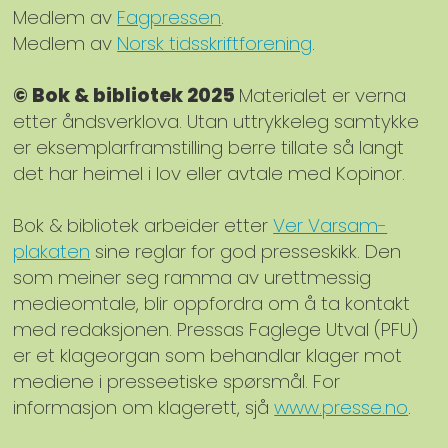
Medlem av
Fagpressen
.
Medlem av
Norsk tidsskriftforening
.
© Bok & bibliotek 2025
Materialet er verna
etter åndsverklova. Utan uttrykkeleg samtykke
er eksemplarframstilling berre tillate så langt
det har heimel i lov eller avtale med Kopinor.
Bok & bibliotek arbeider etter
Ver Varsam-
plakaten
sine reglar for god presseskikk. Den
som meiner seg ramma av urettmessig
medieomtale, blir oppfordra om å ta kontakt
med redaksjonen. Pressas Faglege Utval (PFU)
er et klageorgan som behandlar klager mot
mediene i presseetiske spørsmål. For
informasjon om klagerett, sjå
www.presse.no
.