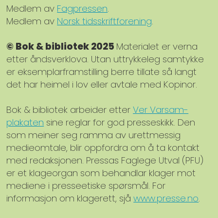
Medlem av
Fagpressen
.
Medlem av
Norsk tidsskriftforening
.
© Bok & bibliotek 2025
Materialet er verna
etter åndsverklova. Utan uttrykkeleg samtykke
er eksemplarframstilling berre tillate så langt
det har heimel i lov eller avtale med Kopinor.
Bok & bibliotek arbeider etter
Ver Varsam-
plakaten
sine reglar for god presseskikk. Den
som meiner seg ramma av urettmessig
medieomtale, blir oppfordra om å ta kontakt
med redaksjonen. Pressas Faglege Utval (PFU)
er et klageorgan som behandlar klager mot
mediene i presseetiske spørsmål. For
informasjon om klagerett, sjå
www.presse.no
.