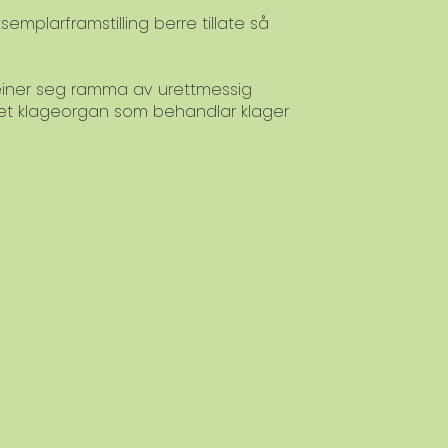
emplarframstilling berre tillate så
meiner seg ramma av urettmessig
 et klageorgan som behandlar klager