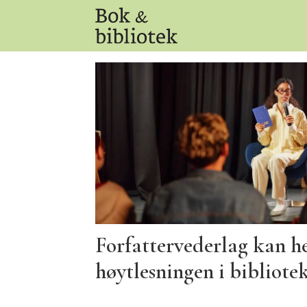
Tag:
forfattervederlag
Forfattervederlag kan 
høytlesningen i bibliote