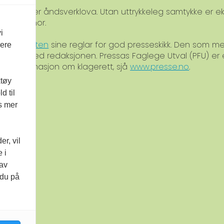
verna etter åndsverklova. Utan uttrykkeleg samtykke er eks
med Kopinor.
i
am-plakaten
sine reglar for god presseskikk. Den som 
vere
ontakt med redaksjonen. Pressas Faglege Utval (PFU) er
For informasjon om klagerett, sjå
www.presse.no
.
ktøy
d til
es mer
r, vil
 i
 av
 du på