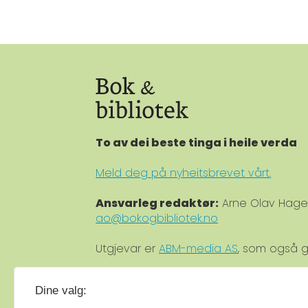
To av dei beste tinga i heile verda
Meld deg på nyheitsbrevet vårt.
Ansvarleg redaktør:
Arne Olav Hag
ao@bokogbibliotek.no
Utgjevar er
ABM-media AS
, som også g
Medlem av
Fagpressen
.
Dine valg:
Medlem av
Norsk tidsskriftforening
.