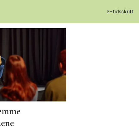
E-tidsskrift
hemme
kene