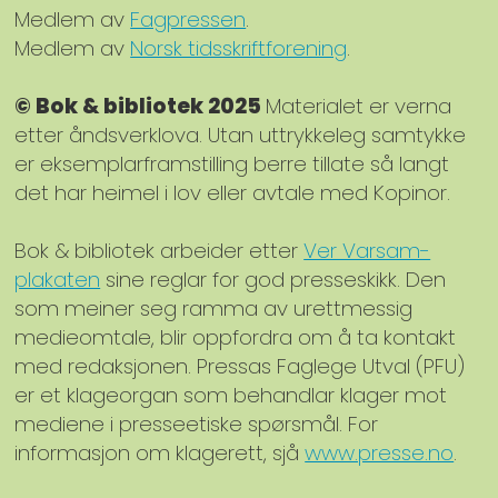
Medlem av
Fagpressen
.
Medlem av
Norsk tidsskriftforening
.
© Bok & bibliotek 2025
Materialet er verna
etter åndsverklova. Utan uttrykkeleg samtykke
er eksemplarframstilling berre tillate så langt
det har heimel i lov eller avtale med Kopinor.
Bok & bibliotek arbeider etter
Ver Varsam-
plakaten
sine reglar for god presseskikk. Den
som meiner seg ramma av urettmessig
medieomtale, blir oppfordra om å ta kontakt
med redaksjonen. Pressas Faglege Utval (PFU)
er et klageorgan som behandlar klager mot
mediene i presseetiske spørsmål. For
informasjon om klagerett, sjå
www.presse.no
.