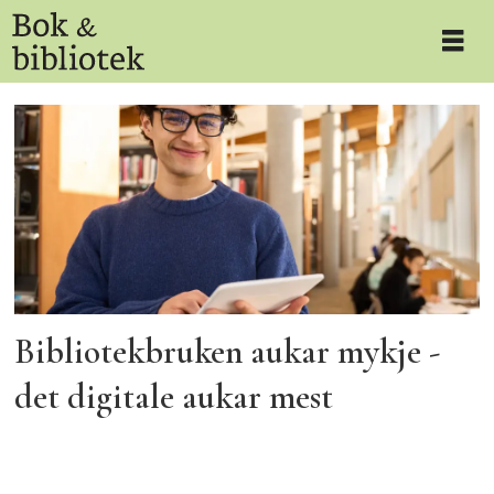
Tag:
fag-
og
forskningsbibliotek
Bibliotekbruken aukar mykje -
det digitale aukar mest