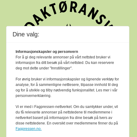
Dine valg:
Informasjonskapsler og personvern
For å gi deg relevante annonser på vårt nettsted bruker vi
informasjon fra ditt besøk på vårt nettsted. Du kan reservere
deg mot dette under "Innstillinger".
For øvrig bruker vi informasjonskapsler og lignende verktøy for
analyse, for å sammenligne nettlesere, tilpasse innhold til deg
og for å utvikle og tilby nødvendig funksjonalitet. Les mer i vår
personvernerklæring.
Vi er med i Fagpressen-nettverket. Om du samtykker under, vil
du få relevante annonser på nettstedene til medlemmene i
nettverket basert på informasjon fra dine besøk på tvers av
Bok & bibliotek arbeider etter
Ver Varsam -
disse nettstedene. En oversikt over medlemmene finner du på
plakaten
sine reglar for god presseskikk.
Fagpressen.no.