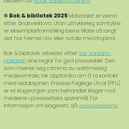
Medlem av
Norsk tidsskriftforening
.
© Bok & bibliotek 2025
Materialet er verna
etter åndsverklova. Utan uttrykkeleg samtykke
er eksemplarframstilling berre tillate så langt
det har heimel i lov eller avtale med Kopinor.
Bok & bibliotek arbeider etter
Ver Varsam-
plakaten
sine reglar for god presseskikk. Den
som meiner seg ramma av urettmessig
medieomtale, blir oppfordra om å ta kontakt
med redaksjonen. Pressas Faglege Utval (PFU)
er et klageorgan som behandlar klager mot
mediene i presseetiske spørsmål. For
informasjon om klagerett, sjå
www.presse.no
.