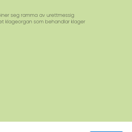
meiner seg ramma av urettmessig
 et klageorgan som behandlar klager