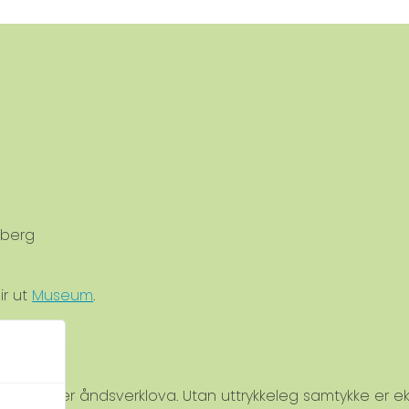
eberg
ir ut
Museum
.
verna etter åndsverklova. Utan uttrykkeleg samtykke er eks