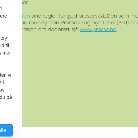
med Kopinor.
i
am-plakaten
sine reglar for god presseskikk. Den som 
vere
ontakt med redaksjonen. Pressas Faglege Utval (PFU) er
For informasjon om klagerett, sjå
www.presse.no
.
ktøy
d til
es mer
r, vil
 i
 av
 du på
lle