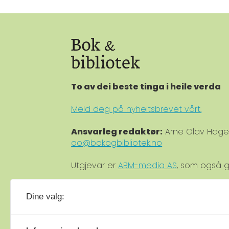
To av dei beste tinga i heile verda
Meld deg på nyheitsbrevet vårt.
Ansvarleg redaktør:
Arne Olav Hag
ao@bokogbibliotek.no
Utgjevar er
ABM-media AS
, som også g
Medlem av
Fagpressen
.
Dine valg:
Medlem av
Norsk tidsskriftforening
.
© Bok & bibliotek 2025
Materialet er 