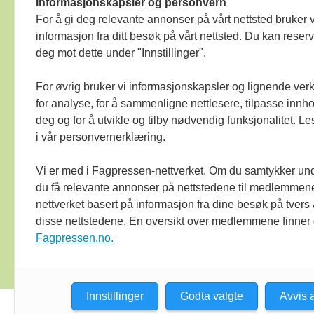
Informasjonskapsler og personvern
langt det har heimel i lov eller avtale 
For å gi deg relevante annonser på vårt nettsted bruker v
Bok & bibliotek arbeider etter
Ver Vars
informasjon fra ditt besøk på vårt nettsted. Du kan reser
medieomtale, blir oppfordra om å ta k
deg mot dette under "Innstillinger".
mot mediene i presseetiske spørsmål. 
For øvrig bruker vi informasjonskapsler og lignende ver
for analyse, for å sammenligne nettlesere, tilpasse innhol
deg og for å utvikle og tilby nødvendig funksjonalitet. L
i vår personvernerklæring.
Vi er med i Fagpressen-nettverket. Om du samtykker unde
du få relevante annonser på nettstedene til medlemmene
nettverket basert på informasjon fra dine besøk på tvers
Bok & bibliotek
disse nettstedene. En oversikt over medlemmene finner
arbeider etter
Ver
Fagpressen.no.
Varsam -plakaten
sine reglar for god
presseskikk.
Innstillinger
Godta valgte
Avvis a