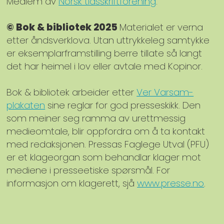
Medlem av
Norsk tidsskriftforening
.
© Bok & bibliotek 2025
Materialet er verna
etter åndsverklova. Utan uttrykkeleg samtykke
er eksemplarframstilling berre tillate så langt
det har heimel i lov eller avtale med Kopinor.
Bok & bibliotek arbeider etter
Ver Varsam-
plakaten
sine reglar for god presseskikk. Den
som meiner seg ramma av urettmessig
medieomtale, blir oppfordra om å ta kontakt
med redaksjonen. Pressas Faglege Utval (PFU)
er et klageorgan som behandlar klager mot
mediene i presseetiske spørsmål. For
informasjon om klagerett, sjå
www.presse.no
.