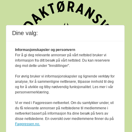
Dine valg:
Informasjonskapsler og personvern
For å gi deg relevante annonser på vårt nettsted bruker vi
informasjon fra ditt besøk på vårt nettsted. Du kan reservere
deg mot dette under "Innstillinger".
For øvrig bruker vi informasjonskapsler og lignende verktøy for
analyse, for å sammenligne nettlesere, tilpasse innhold til deg
og for å utvikle og tilby nødvendig funksjonalitet. Les mer i vår
personvernerklæring.
Vi er med i Fagpressen-nettverket. Om du samtykker under, vil
du få relevante annonser på nettstedene til medlemmene i
nettverket basert på informasjon fra dine besøk på tvers av
Bok & bibliotek arbeider etter
Ver Varsam -
disse nettstedene. En oversikt over medlemmene finner du på
plakaten
sine reglar for god presseskikk.
Fagpressen.no.