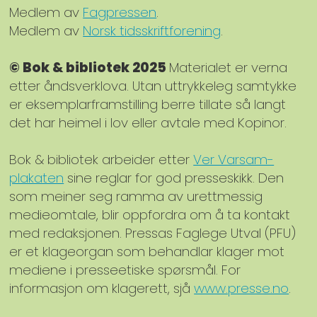
Medlem av
Fagpressen
.
Medlem av
Norsk tidsskriftforening
.
© Bok & bibliotek 2025
Materialet er verna
etter åndsverklova. Utan uttrykkeleg samtykke
er eksemplarframstilling berre tillate så langt
det har heimel i lov eller avtale med Kopinor.
Bok & bibliotek arbeider etter
Ver Varsam-
plakaten
sine reglar for god presseskikk. Den
som meiner seg ramma av urettmessig
medieomtale, blir oppfordra om å ta kontakt
med redaksjonen. Pressas Faglege Utval (PFU)
er et klageorgan som behandlar klager mot
mediene i presseetiske spørsmål. For
informasjon om klagerett, sjå
www.presse.no
.