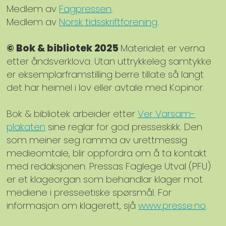
Medlem av
Fagpressen
.
Medlem av
Norsk tidsskriftforening
.
© Bok & bibliotek 2025
Materialet er verna
etter åndsverklova. Utan uttrykkeleg samtykke
er eksemplarframstilling berre tillate så langt
det har heimel i lov eller avtale med Kopinor.
Bok & bibliotek arbeider etter
Ver Varsam-
plakaten
sine reglar for god presseskikk. Den
som meiner seg ramma av urettmessig
medieomtale, blir oppfordra om å ta kontakt
med redaksjonen. Pressas Faglege Utval (PFU)
er et klageorgan som behandlar klager mot
mediene i presseetiske spørsmål. For
informasjon om klagerett, sjå
www.presse.no
.