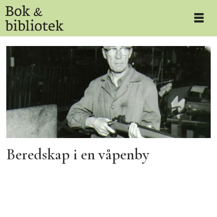
Tag:
oda
cornelia
knudsen
Beredskap i en våpenby