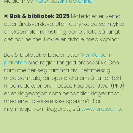
Medlem av
Norsk tidsskriftforening
.
© Bok & bibliotek 2025
Materialet er verna
etter åndsverklova. Utan uttrykkeleg samtykke
er eksemplarframstilling berre tillate så langt
det har heimel i lov eller avtale med Kopinor.
Bok & bibliotek arbeider etter
Ver Varsam-
plakaten
sine reglar for god presseskikk. Den
som meiner seg ramma av urettmessig
medieomtale, blir oppfordra om å ta kontakt
med redaksjonen. Pressas Faglege Utval (PFU)
er et klageorgan som behandlar klager mot
mediene i presseetiske spørsmål. For
informasjon om klagerett, sjå
www.presse.no
.