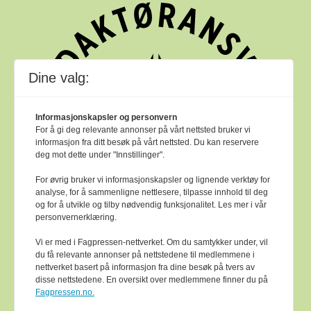
Dine valg:
Informasjonskapsler og personvern
For å gi deg relevante annonser på vårt nettsted bruker vi
informasjon fra ditt besøk på vårt nettsted. Du kan reservere
deg mot dette under "Innstillinger".
For øvrig bruker vi informasjonskapsler og lignende verktøy for
analyse, for å sammenligne nettlesere, tilpasse innhold til deg
og for å utvikle og tilby nødvendig funksjonalitet. Les mer i vår
personvernerklæring.
Vi er med i Fagpressen-nettverket. Om du samtykker under, vil
du få relevante annonser på nettstedene til medlemmene i
nettverket basert på informasjon fra dine besøk på tvers av
Bok & bibliotek arbeider etter
Ver Varsam -
disse nettstedene. En oversikt over medlemmene finner du på
plakaten
sine reglar for god presseskikk.
Fagpressen.no.