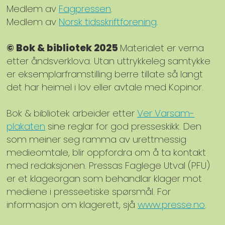
Medlem av
Fagpressen
.
Medlem av
Norsk tidsskriftforening
.
© Bok & bibliotek 2025
Materialet er verna
etter åndsverklova. Utan uttrykkeleg samtykke
er eksemplarframstilling berre tillate så langt
det har heimel i lov eller avtale med Kopinor.
Bok & bibliotek arbeider etter
Ver Varsam-
plakaten
sine reglar for god presseskikk. Den
som meiner seg ramma av urettmessig
medieomtale, blir oppfordra om å ta kontakt
med redaksjonen. Pressas Faglege Utval (PFU)
er et klageorgan som behandlar klager mot
mediene i presseetiske spørsmål. For
informasjon om klagerett, sjå
www.presse.no
.