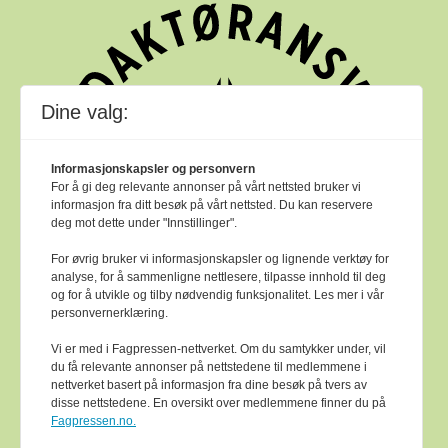
Dine valg:
Informasjonskapsler og personvern
For å gi deg relevante annonser på vårt nettsted bruker vi
informasjon fra ditt besøk på vårt nettsted. Du kan reservere
deg mot dette under "Innstillinger".
For øvrig bruker vi informasjonskapsler og lignende verktøy for
analyse, for å sammenligne nettlesere, tilpasse innhold til deg
og for å utvikle og tilby nødvendig funksjonalitet. Les mer i vår
personvernerklæring.
Vi er med i Fagpressen-nettverket. Om du samtykker under, vil
du få relevante annonser på nettstedene til medlemmene i
nettverket basert på informasjon fra dine besøk på tvers av
Bok & bibliotek arbeider etter
Ver Varsam -
disse nettstedene. En oversikt over medlemmene finner du på
plakaten
sine reglar for god presseskikk.
Fagpressen.no.