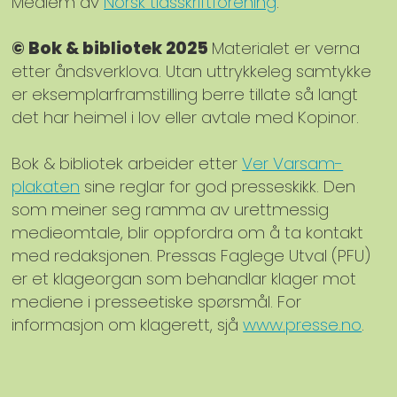
Medlem av
Norsk tidsskriftforening
.
© Bok & bibliotek 2025
Materialet er verna
etter åndsverklova. Utan uttrykkeleg samtykke
er eksemplarframstilling berre tillate så langt
det har heimel i lov eller avtale med Kopinor.
Bok & bibliotek arbeider etter
Ver Varsam-
plakaten
sine reglar for god presseskikk. Den
som meiner seg ramma av urettmessig
medieomtale, blir oppfordra om å ta kontakt
med redaksjonen. Pressas Faglege Utval (PFU)
er et klageorgan som behandlar klager mot
mediene i presseetiske spørsmål. For
informasjon om klagerett, sjå
www.presse.no
.