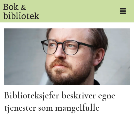
Tag:
innlandet
fylkesbibliotek
Biblioteksjefer beskriver egne
tjenester som mangelfulle