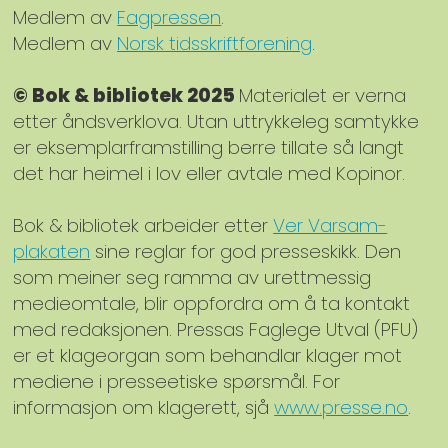
Medlem av
Fagpressen
.
Medlem av
Norsk tidsskriftforening
.
© Bok & bibliotek 2025
Materialet er verna
etter åndsverklova. Utan uttrykkeleg samtykke
er eksemplarframstilling berre tillate så langt
det har heimel i lov eller avtale med Kopinor.
Bok & bibliotek arbeider etter
Ver Varsam-
plakaten
sine reglar for god presseskikk. Den
som meiner seg ramma av urettmessig
medieomtale, blir oppfordra om å ta kontakt
med redaksjonen. Pressas Faglege Utval (PFU)
er et klageorgan som behandlar klager mot
mediene i presseetiske spørsmål. For
informasjon om klagerett, sjå
www.presse.no
.